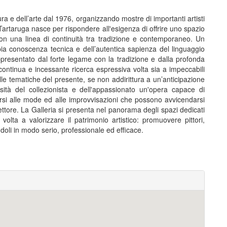
ra e dell’arte dal 1976, organizzando mostre di importanti artisti
a Tartaruga nasce per rispondere all'esigenza di offrire uno spazio
on una linea di continuità tra tradizione e contemporaneo. Un
l’ampia conoscenza tecnica e dell’autentica sapienza del linguaggio
rappresentato dal forte legame con la tradizione e dalla profonda
continua e incessante ricerca espressiva volta sia a impeccabili
lle tematiche del presente, se non addirittura a un’anticipazione
sità del collezionista e dell'appassionato un'opera capace di
rsi alle mode ed alle improvvisazioni che possono avvicendarsi
ttore. La Galleria si presenta nel panorama degli spazi dedicati
lta a valorizzare il patrimonio artistico: promuovere pittori,
andoli in modo serio, professionale ed efficace.