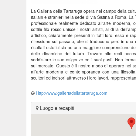
La Galleria della Tartaruga opera nel campo della cultu
italiani e stranieri nella sede di via Sistina a Roma. L
professionale realmente dedicato all'arte moderna, c
sottile filo rosso unisce i nostri artisti, al di là del
artistico, chiaramente presenti in tutti loro: esso è 
riflessione sul passato, che si traducono però in una 
risultati estetici sia ad una maggiore comprensione de
delle dinamiche del futuro. Trovare alle reali neces
soddisfare le sue esigenze ed i suoi gusti. Non ferma
sul mercato. Questo è il nostro modo di operare nel se
all'arte moderna e contemporanea con una filosofia vo
scultori ed incisori attraverso i loro lavori, rappresent
Http://www.galleriadellatartaruga.com
Luogo e recapiti