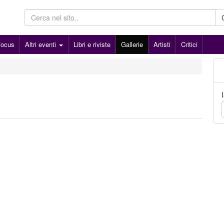
Focus
Altri eventi
Libri e riviste
Gallerie
Artisti
Critici