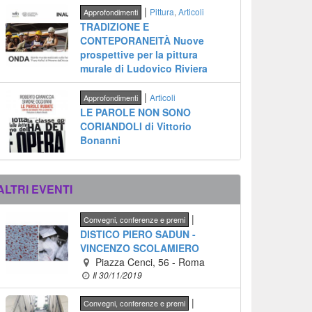
|
Pittura
,
Articoli
Approfondimenti
TRADIZIONE E
CONTEPORANEITÀ Nuove
prospettive per la pittura
murale di Ludovico Riviera
|
Articoli
Approfondimenti
LE PAROLE NON SONO
CORIANDOLI di Vittorio
Bonanni
ALTRI EVENTI
|
Convegni, conferenze e premi
DISTICO PIERO SADUN -
VINCENZO SCOLAMIERO
Piazza Cenci, 56
-
Roma
Il 30/11/2019
|
Convegni, conferenze e premi