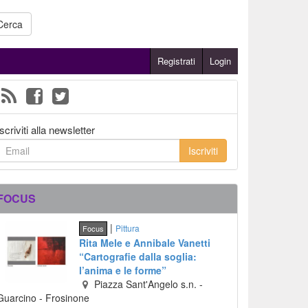
Cerca
Registrati
Login
Iscriviti alla newsletter
Iscriviti
FOCUS
|
Pittura
Focus
Rita Mele e Annibale Vanetti
“Cartografie dalla soglia:
l’anima e le forme”
Piazza Sant'Angelo s.n.
-
Guarcino
- Frosinone