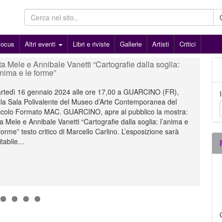
Focus
Altri eventi
Libri e riviste
Gallerie
Artisti
Critici
ta Mele e Annibale Vanetti “Cartografie dalla soglia:
ro Ihara - TRACCE DI VITA
anca Bernardi / Marcello Rossetti “strofe e catastrofi” a
riano Crocenzi e Paolo Gobbi “Offuscati dalla paura
riangela Calabrese e Maria Credidio “SOTTOVOCE”
anima e le forme”
ra di Antonio Capaccio
e i fuochi si spengano"
05/10/2024
20/08/2022
al 07/12/2024
al 15/10/2022
rtedì 16 gennaio 2024 alle ore 17,00 a GUARCINO (FR),
lla Sala Polivalente del Museo d’Arte Contemporanea del
ccolo Formato MAC. GUARCINO, apre al pubblico la mostra:
a Mele e Annibale Vanetti “Cartografie dalla soglia: l’anima e
forme” testo critico di Marcello Carlino. L’esposizione sarà
sitabile…