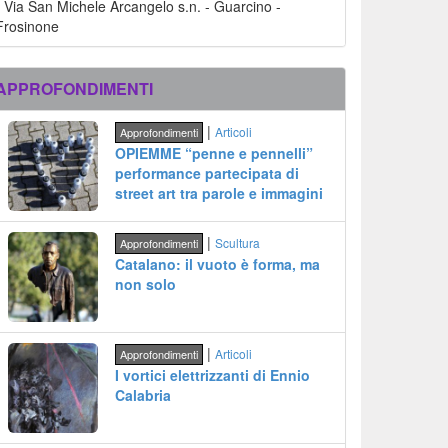
-
Via San Michele Arcangelo s.n.
-
Guarcino
-
Frosinone
APPROFONDIMENTI
|
Articoli
Approfondimenti
OPIEMME “penne e pennelli”
performance partecipata di
street art tra parole e immagini
|
Scultura
Approfondimenti
Catalano: il vuoto è forma, ma
non solo
|
Articoli
Approfondimenti
I vortici elettrizzanti di Ennio
Calabria