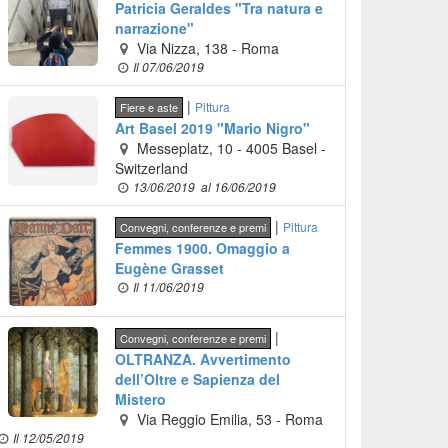
Patricia Geraldes "Tra natura e
narrazione"
Via Nizza, 138
-
Roma
Il 07/06/2019
|
Pittura
Fiere e aste
Art Basel 2019 "Mario Nigro"
Messeplatz, 10
-
4005
Basel
-
Switzerland
13/06/2019
al 16/06/2019
|
Pittura
Convegni, conferenze e premi
Femmes 1900. Omaggio a
Eugène Grasset
Il 11/06/2019
|
Convegni, conferenze e premi
OLTRANZA. Avvertimento
dell’Oltre e Sapienza del
Mistero
Via Reggio Emilia, 53
-
Roma
Il 12/05/2019