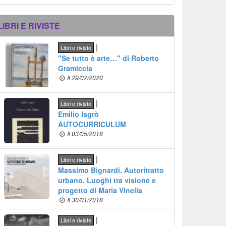
LIBRI E RIVISTE
|
Libri e riviste
"Se tutto è arte…" di Roberto
Gramiccia
Il 29/02/2020
|
Libri e riviste
Emilio Isgrò
AUTOCURRICULUM
Il 03/05/2018
|
Libri e riviste
Massimo Bignardi. Autoritratto
urbano. Luoghi tra visione e
progetto di Maria Vinella
Il 30/01/2018
|
Libri e riviste