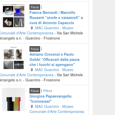
|
Focus
Franca Bernardi / Marcello
Rossetti “strofe e catastrofi” a
cura di Antonio Capaccio
MAC Guarcino - Museo
Comunale d'Arte Contemporanea
-
Via San Michele
Arcangelo s.n.
-
Guarcino
- Frosinone
|
Focus
Adriano Crocenzi e Paolo
Gobbi “Offuscati dalla paura
che i fuochi si spengano"
MAC Guarcino - Museo
Comunale d'Arte Contemporanea
-
Via San Michele
Arcangelo s.n.
-
Guarcino
- Frosinone
|
Pittura
Focus
Giorgios Papaevangeliu
"Iconostasi"
MAC Guarcino - Museo
Comunale d'Arte Contemporanea