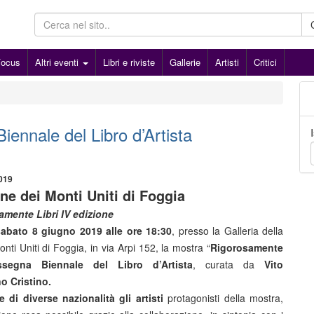
Focus
Altri eventi
Libri e riviste
Gallerie
Artisti
Critici
iennale del Libro d’Artista
2019
ne dei Monti Uniti di Foggia
amente Libri IV edizione
sabato 8 giugno 2019 alle ore 18:30
, presso la Galleria della
ti Uniti di Foggia, in via Arpi 152, la mostra “
Rigorosamente
assegna Biennale del Libro d’Artista
, curata da
Vito
o Cristino.
 di diverse nazionalità gli artisti
protagonisti della mostra,