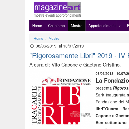
Home
Chi siamo
Mostre
Approfondimenti
Home
Mostre
08/06/2019
al 10/07/2019
"Rigorosamente Libri" 2019 - IV B
A cura di: Vito Capone e Gaetano Cristino.
08/06/2018 - 10/07/
La Fondazio
presenta
Rigoros
Sarà inaugurata
Fondazione dei Mon
libri”Quarta R
Capone
e
Gaetan
Ben settantuno e