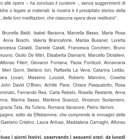
ero alle opere – ha concluso il curatore -, senza suggerimenti di
he o legate ai materiali: la mostra è il precipitato storico della
oni, delle loro meditazioni, che ciascuna opera deve restituirci”.
, Brunella Baldi, Isabel Baraona, Marcella Basso, Maria Rosa
 Anna Boschi, Valeria Brancaforte, Marisa Busanel, Loretta
ancesca Cataldi, Daniele Catalli, Francesca Conchieri, Bruno
ono, Giulio De Mitri, Elisabetta Diamanti, Marcello Diotallevi,
lfonso Filieri, Giovanni Fontana, Paola Fonticoli, Annamaria
Meri Gorni, Stefano Iori, Raffaella La Vena, Catarina Leităo,
ara Lovari, Massimo Luccioli, Roberto Mannino, Cosetta
 John David O’Brien, Achille Pace, Chiara Pasqualotto, Rosa
edominato, Fernando Rea, Carla Rebelo, Rosella Restante, Anna
nna, Marina Sasso, Marilena Scavizzi, Vincenzo Scolamiero,
razia Tata, Ilia Tufano, Romana Vanacore, Pietro Varroni.
 pagine, edito da Effebiemme, che comprende le immagini delle
stro, Gaetano Cristino, Laura Anfuso, Maddalena Carnaghi, Alfonso
.
luso i giorni festivi, osservando i seguenti orari: da lunedì