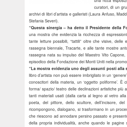
una ricca esposizi
curatori, di un gru
archivi di libri d’artista e galleristi (Laura Anfuso, Mad
Stefania Severi).
“Questa sinergia – ha detto il Presidente della F
una mostra che evidenzia la ricchezza di espressioni
tante letture possibili, “tattili” oltre che visive, delle
rassegna biennale, Tracarte, e alle tante mostre antol
rassegna nata su impulso del Maestro Vito Capone, g
episodico della Fondazione dei Monti Uniti nella promo
“La mostra evidenzia uno degli assunti posti alla
libro d’artista non può essere imbrigliato in un ‘gener
conoscitori della materia, un ‘oggetto poliforme’. È 
forma/ spazio/ teatro delle declinazioni artistiche più a
tanti materiali usati (dalla carta al legno al vetro alla
poeta, del pittore, dello scultore, dell’incisore, d
ricompongono, dialogano, si trasformano in un process
che riescono ad annodare persino passato e presente 
della propria individualità, anche quando le pagine