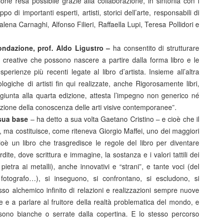
one resa possibile grazie alla collaborazione, in sintonia con i
ppo di importanti esperti, artisti, storici dell’arte, responsabili di
dalena Carnaghi, Alfonso Filieri, Raffaella Lupi, Teresa Pollidori e
ondazione, prof. Aldo Ligustro –
ha consentito di strutturare
 creative che possono nascere a partire dalla forma libro e le
 esperienze più recenti legate al libro d’artista. Insieme all’altra
ogiche di artisti fin qui realizzate, anche Rigorosamente libri,
iunta alla quarta edizione, attesta l’impegno non generico né
zione della conoscenza delle arti visive contemporanee”.
 sua base
– ha detto a sua volta Gaetano Cristino – e cioè che il
e’, ma costituisce, come riteneva Giorgio Maffei, uno dei maggiori
cioè un libro che trasgredisce le regole del libro per diventare
rdite, dove scrittura e immagine, la sostanza e i valori tattili dei
 pietra ai metalli), anche innovativi e “strani”, e tante voci (del
el fotografo…), si inseguono, si confrontano, si escludono, si
o alchemico infinito di relazioni e realizzazioni sempre nuove
e a parlare al fruitore della realtà problematica del mondo, e
 sono bianche o serrate dalla copertina. E lo stesso percorso