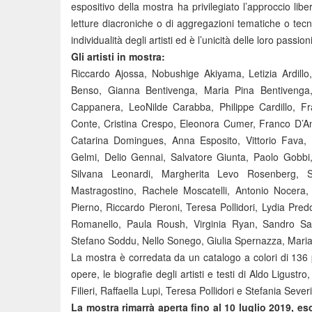
espositivo della mostra ha privilegiato l’approccio lib
letture diacroniche o di aggregazioni tematiche o tecnic
individualità degli artisti ed è l’unicità delle loro passi
Gli artisti in mostra:
Riccardo Ajossa, Nobushige Akiyama, Letizia Ardillo
Benso, Gianna Bentivenga, Maria Pina Bentivenga,
Cappanera, LeoNilde Carabba, Philippe Cardillo, Fr
Conte, Cristina Crespo, Eleonora Cumer, Franco D’Antu
Catarina Domingues, Anna Esposito, Vittorio Fava, A
Gelmi, Delio Gennai, Salvatore Giunta, Paolo Gobbi, 
Silvana Leonardi, Margherita Levo Rosenberg, S
Mastragostino, Rachele Moscatelli, Antonio Nocera,
Pierno, Riccardo Pieroni, Teresa Pollidori, Lydia Pr
Romanello, Paula Roush, Virginia Ryan, Sandro Sa
Stefano Soddu, Nello Sonego, Giulia Spernazza, Mariag
La mostra è corredata da un catalogo a colori di 136
opere, le biografie degli artisti e testi di Aldo Ligu
Filieri, Raffaella Lupi, Teresa Pollidori e Stefania Severi
La mostra rimarrà aperta fino al 10 luglio 2019, esc