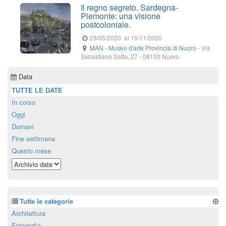
Il regno segreto. Sardegna-
Piemonte: una visione
postcoloniale.
29/05/2020
al 15/11/2020
MAN - Museo d'arte Provincia di Nuoro
-
Via
Sebastiano Satta, 27
-
08100
Nuoro
Data
TUTTE LE DATE
In corso
Oggi
Domani
Fine settimana
Questo mese
Tutte le categorie
Architettura
Fotografia