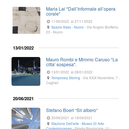
Maria Lai "Dall’Informale all’opera
corale"
11/06/2022
al 27/11/2022
Spazio Ilisso - Nuoro
-
Via Angelo Brofferio,
23
-
Nuoro
13/01/2022
Mauro Rombi e Mimmo Caruso "La
citta' sospesa".
13/01/2022
al 28/01/2022
Temporary Storing
-
Via XXIX Novembre, 7
-
Cagliari
20/06/2021
Stefano Boeri “Sii albero”
20/06/2021
al 19/09/2021
Stazione Dell'arte - Museo Di Arte
Contemporanea
-
Strada Provinciale, 11
-