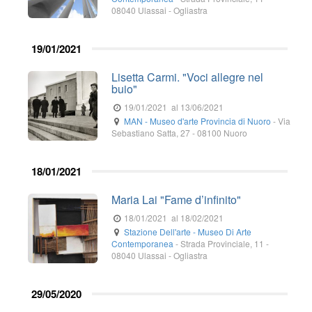
08040
Ulassai
- Ogliastra
19/01/2021
Lisetta Carmi. "Voci allegre nel
buio"
19/01/2021
al 13/06/2021
MAN - Museo d'arte Provincia di Nuoro
-
Via
Sebastiano Satta, 27
-
08100
Nuoro
18/01/2021
Maria Lai "Fame d’infinito"
18/01/2021
al 18/02/2021
Stazione Dell'arte - Museo Di Arte
Contemporanea
-
Strada Provinciale, 11
-
08040
Ulassai
- Ogliastra
29/05/2020