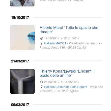
19/10/2017
Alberto Marci "Tutto lo spazio che
rimane"
19/10/2017
al 23/11/2017
Galleria MACCA
-
Via Alberto Lamarmora -
Palazzo Amat, 136
-
09124
Cagliari
21/03/2017
Thierry Konarzewski “Enosim. Il
posto delle anime”
21/03/2017
al 14/05/2017
Galleria Comunale Sala Depero
-
Viale San
Vincenzo, 2
-
09123
Cagliari
09/03/2017