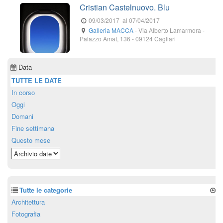
Cristian Castelnuovo. Blu
09/03/2017
al 07/04/2017
Galleria MACCA
-
Via Alberto Lamarmora -
Palazzo Amat, 136
-
09124
Cagliari
Data
TUTTE LE DATE
In corso
Oggi
Domani
Fine settimana
Questo mese
Tutte le categorie
Architettura
Fotografia