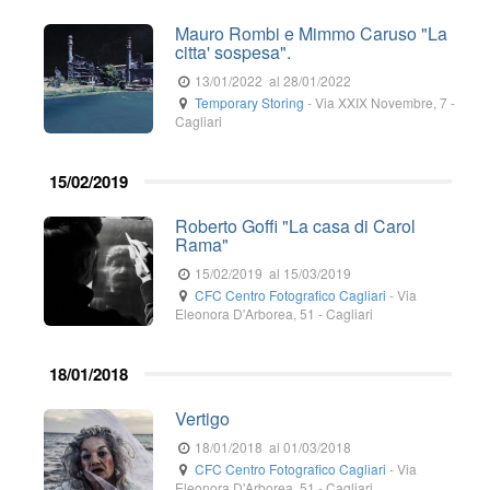
Mauro Rombi e Mimmo Caruso "La
citta' sospesa".
13/01/2022
al 28/01/2022
Temporary Storing
-
Via XXIX Novembre, 7
-
Cagliari
15/02/2019
Roberto Goffi "La casa di Carol
Rama"
15/02/2019
al 15/03/2019
CFC Centro Fotografico Cagliari
-
Via
Eleonora D'Arborea, 51
-
Cagliari
18/01/2018
Vertigo
18/01/2018
al 01/03/2018
CFC Centro Fotografico Cagliari
-
Via
Eleonora D'Arborea, 51
-
Cagliari