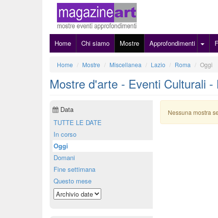
Home
Chi siamo
Mostre
Approfondimenti
Home
Mostre
Miscellanea
Lazio
Roma
Oggi
Mostre d'arte - Eventi Culturali 
Data
Nessuna mostra s
TUTTE LE DATE
In corso
Oggi
Domani
Fine settimana
Questo mese