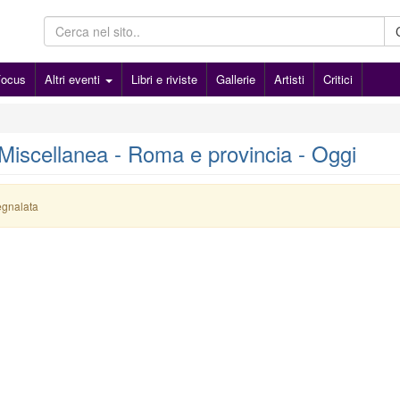
Focus
Altri eventi
Libri e riviste
Gallerie
Artisti
Critici
- Miscellanea - Roma e provincia - Oggi
egnalata