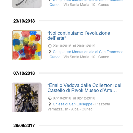
- Cuneo
-
Via Santa Maria, 10
-
Cuneo
23/10/2018
“Noi continuiamo l’evoluzione
dell’arte”
23/10/2018
al 20/01/2019
Complesso Monumentale di San Francesco
- Cuneo
-
Via Santa Maria, 10
-
Cuneo
07/10/2018
“Emilio Vedova dalle Collezioni del
Castello di Rivoli Museo d’Arte…
07/10/2018
al 02/12/2018
Chiesa di San Giuseppe
-
Piazzetta
Vernazza, sn
-
Alba
- Cuneo
28/09/2017