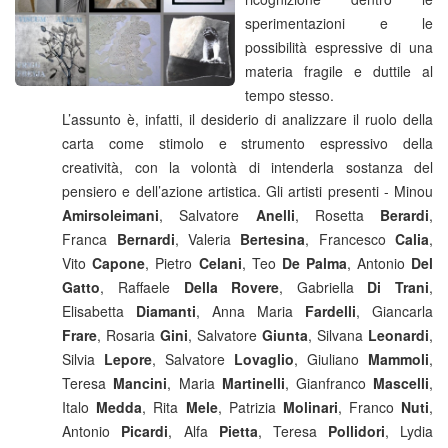
sperimentazioni e le
possibilità espressive di una
materia fragile e duttile al
tempo stesso.
L’assunto è, infatti, il desiderio di analizzare il ruolo della
carta come stimolo e strumento espressivo della
creatività, con la volontà di intenderla sostanza del
pensiero e dell’azione artistica. Gli artisti presenti - Minou
Amirsoleimani
, Salvatore
Anelli
, Rosetta
Berardi
,
Franca
Bernardi
, Valeria
Bertesina
, Francesco
Calia
,
Vito
Capone
, Pietro
Celani
, Teo
De Palma
, Antonio
Del
Gatto
, Raffaele
Della Rovere
, Gabriella
Di Trani
,
Elisabetta
Diamanti
, Anna Maria
Fardelli
, Giancarla
Frare
, Rosaria
Gini
, Salvatore
Giunta
, Silvana
Leonardi
,
Silvia
Lepore
, Salvatore
Lovaglio
, Giuliano
Mammoli
,
Teresa
Mancini
, Maria
Martinelli
, Gianfranco
Mascelli
,
Italo
Medda
, Rita
Mele
, Patrizia
Molinari
, Franco
Nuti
,
Antonio
Picardi
, Alfa
Pietta
, Teresa
Pollidori
, Lydia