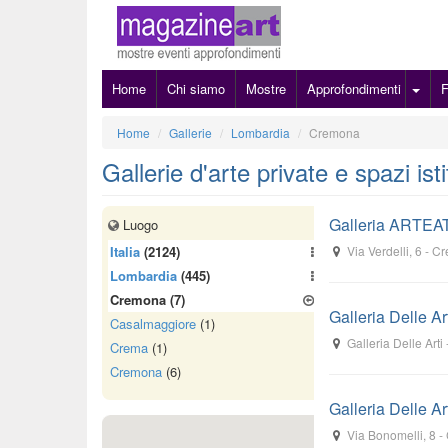
Home
Chi siamo
Mostre
Approfondimenti
Home
Gallerie
Lombardia
Cremona
Gallerie d'arte private e spazi is
Galleria ARTEA
Luogo
Italia
(2124)
Via Verdelli, 6
-
Cr
Lombardia
(445)
Cremona
(7)
Galleria Delle Ar
Casalmaggiore
(1)
Galleria Delle Arti
Crema
(1)
Cremona
(6)
Galleria Delle A
Via Bonomelli, 8
-