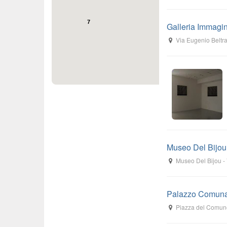
7
Galleria Immagin
Via Eugenio Beltr
Museo Del Bijou
Museo Del Bijou
-
Palazzo Comunal
Piazza del Comun