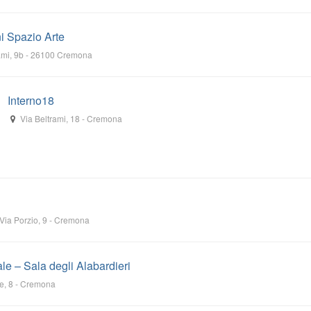
i Spazio Arte
ami, 9b
-
26100
Cremona
Interno18
Via Beltrami, 18
-
Cremona
Via Porzio, 9
-
Cremona
e – Sala degli Alabardieri
e, 8
-
Cremona