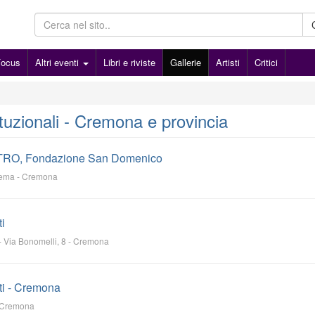
Focus
Altri eventi
Libri e riviste
Gallerie
Artisti
Critici
tituzionali - Cremona e provincia
TRO, Fondazione San Domenico
ema
- Cremona
ti
-
Via Bonomelli, 8
-
Cremona
rti - Cremona
Cremona