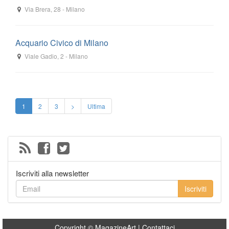
Via Brera, 28
-
Milano
Acquario Civico di Milano
Viale Gadio, 2
-
Milano
1
2
3
>
Ultima
Iscriviti alla newsletter
Iscriviti
Copyright © MagazineArt |
Contattaci