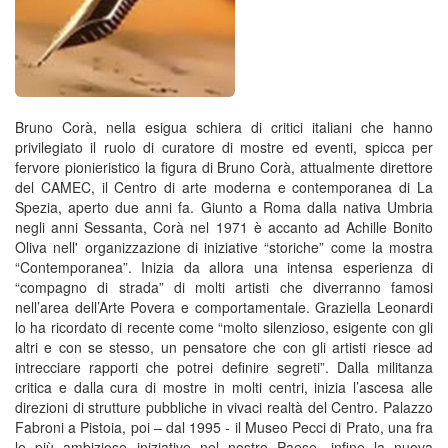
Bruno Corà, nella esigua schiera di critici italiani che hanno
privilegiato il ruolo di curatore di mostre ed eventi, spicca per
fervore pionieristico la figura di Bruno Corà, attualmente direttore
del CAMEC, il Centro di arte moderna e contemporanea di La
Spezia, aperto due anni fa. Giunto a Roma dalla nativa Umbria
negli anni Sessanta, Corà nel 1971 è accanto ad Achille Bonito
Oliva nell' organizzazione di iniziative “storiche” come la mostra
“Contemporanea”. Inizia da allora una intensa esperienza di
“compagno di strada” di molti artisti che diverranno famosi
nell’area dell’Arte Povera e comportamentale. Graziella Leonardi
lo ha ricordato di recente come “molto silenzioso, esigente con gli
altri e con se stesso, un pensatore che con gli artisti riesce ad
intrecciare rapporti che potrei definire segreti”. Dalla militanza
critica e dalla cura di mostre in molti centri, inizia l’ascesa alle
direzioni di strutture pubbliche in vivaci realtà del Centro. Palazzo
Fabroni a Pistoia, poi – dal 1995 - il Museo Pecci di Prato, una fra
le più ambiziose iniziative nel nostro Paese, infine la nuova