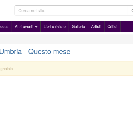
Focus
Altri eventi
Libri e riviste
Gallerie
Artisti
Critici
 - Umbria - Questo mese
egnalata