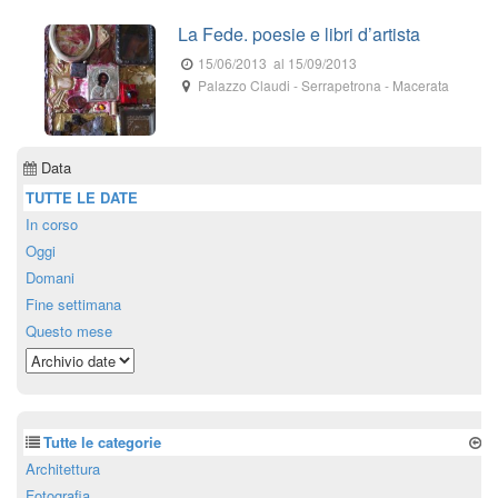
La Fede. poesie e libri d’artista
15/06/2013
al 15/09/2013
Palazzo Claudi
-
Serrapetrona
- Macerata
Data
TUTTE LE DATE
In corso
Oggi
Domani
Fine settimana
Questo mese
Tutte le categorie
Architettura
Fotografia