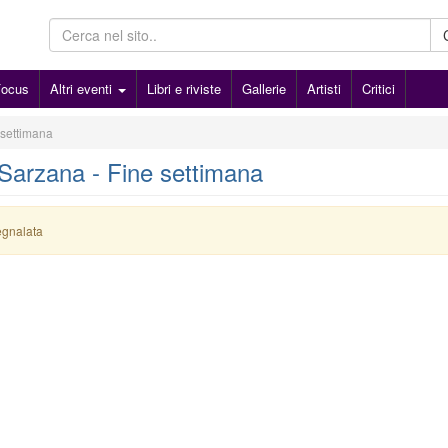
Focus
Altri eventi
Libri e riviste
Gallerie
Artisti
Critici
 settimana
- Sarzana - Fine settimana
egnalata