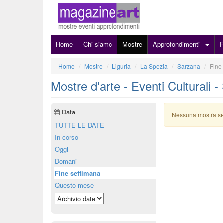
Home
Chi siamo
Mostre
Approfondimenti
Home
Mostre
Liguria
La Spezia
Sarzana
Fine
Mostre d'arte - Eventi Culturali 
Data
Nessuna mostra s
TUTTE LE DATE
In corso
Oggi
Domani
Fine settimana
Questo mese