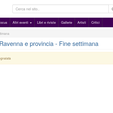
Focus
Altri eventi
Libri e riviste
Gallerie
Artisti
Critici
ttimana
- Ravenna e provincia - Fine settimana
egnalata