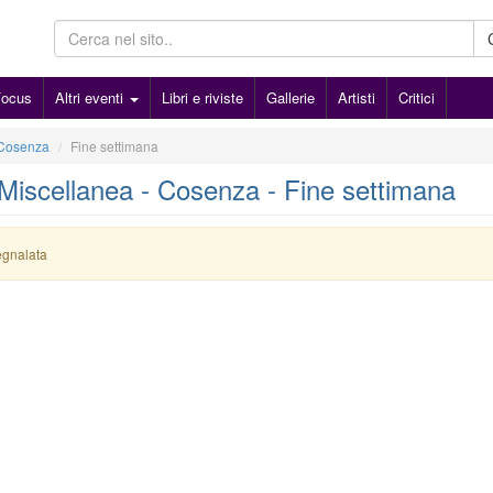
Focus
Altri eventi
Libri e riviste
Gallerie
Artisti
Critici
Cosenza
Fine settimana
- Miscellanea - Cosenza - Fine settimana
egnalata