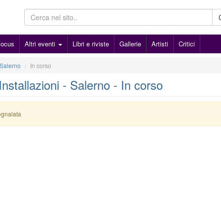
Focus
Altri eventi
Libri e riviste
Gallerie
Artisti
Critici
Salerno
In corso
Installazioni - Salerno - In corso
egnalata