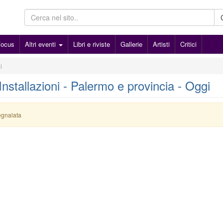
Focus
Altri eventi
Libri e riviste
Gallerie
Artisti
Critici
i
 Installazioni - Palermo e provincia - Oggi
egnalata