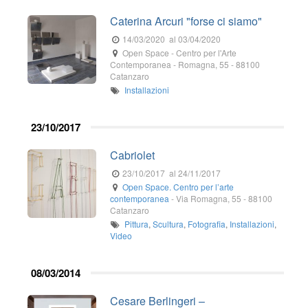
Caterina Arcuri "forse ci siamo"
14/03/2020
al 03/04/2020
Open Space - Centro per l'Arte
Contemporanea
-
Romagna, 55
-
88100
Catanzaro
Installazioni
23/10/2017
Cabriolet
23/10/2017
al 24/11/2017
Open Space. Centro per l’arte
contemporanea
-
Via Romagna, 55
-
88100
Catanzaro
Pittura
,
Scultura
,
Fotografia
,
Installazioni
,
Video
08/03/2014
Cesare Berlingeri –