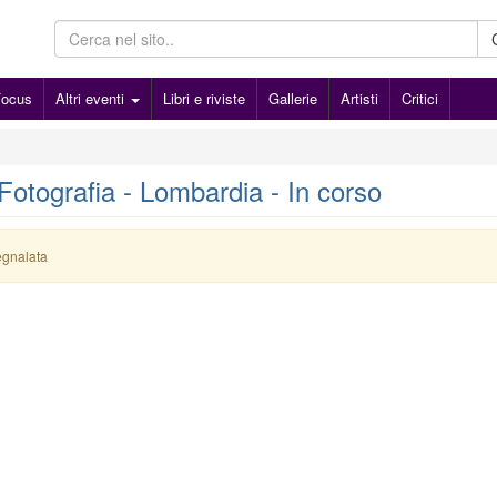
Focus
Altri eventi
Libri e riviste
Gallerie
Artisti
Critici
 Fotografia - Lombardia - In corso
egnalata