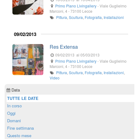
Primo Piano Livingallery
-
Viale Guglielmo
Marconi, 4
-
73100
Lecce
Pittura
,
Scultura
,
Fotografia
,
Installazioni
09/02/2013
Res Extensa
09/02/2013
al 05/03/2013
Primo Piano Livingallery
-
Viale Guglielmo
Marconi, 4
-
73100
Lecce
Pittura
,
Scultura
,
Fotografia
,
Installazioni
,
Video
Data
TUTTE LE DATE
In corso
Oggi
Domani
Fine settimana
Questo mese