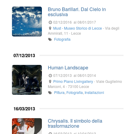
Bruno Barillari. Dal Cielo in
esclusiva
02/12/2016
al 08/01/2017
Must - Museo Storico di Lecce
-
Via degli
Ammirati, 11
-
Lecce
Fotografia
07/12/2013
Human Landscape
07/12/2013
al 08/01/2014
Primo Piano Livingallery
-
Viale Guglielmo
Marconi, 4
-
73100
Lecce
Pittura
,
Fotografia
,
Installazioni
16/03/2013
Chrysalis. Il simbolo della
trasformazione
16/03/2013
al 10/04/2013