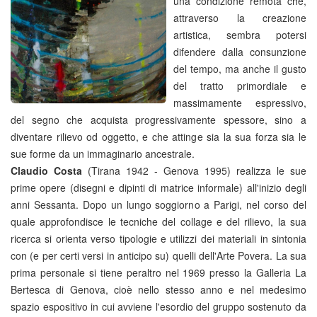
una condizione remota che,
attraverso la creazione
artistica, sembra potersi
difendere dalla consunzione
del tempo, ma anche il gusto
del tratto primordiale e
massimamente espressivo,
del segno che acquista progressivamente spessore, sino a
diventare rilievo od oggetto, e che attinge sia la sua forza sia le
sue forme da un immaginario ancestrale.
Claudio Costa
(Tirana 1942 - Genova 1995) realizza le sue
prime opere (disegni e dipinti di matrice informale) all'inizio degli
anni Sessanta. Dopo un lungo soggiorno a Parigi, nel corso del
quale approfondisce le tecniche del collage e del rilievo, la sua
ricerca si orienta verso tipologie e utilizzi dei materiali in sintonia
con (e per certi versi in anticipo su) quelli dell'Arte Povera. La sua
prima personale si tiene peraltro nel 1969 presso la Galleria La
Bertesca di Genova, cioè nello stesso anno e nel medesimo
spazio espositivo in cui avviene l'esordio del gruppo sostenuto da