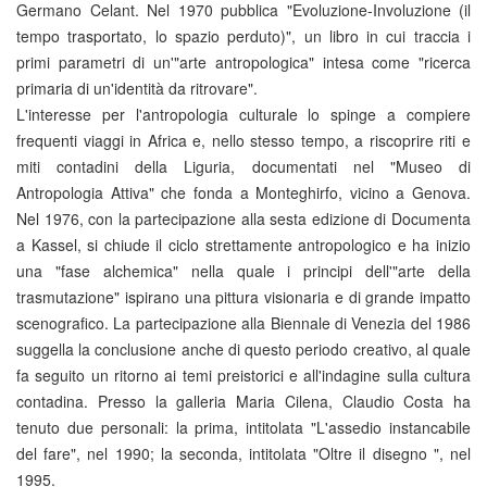
Germano Celant. Nel 1970 pubblica "Evoluzione-Involuzione (il
tempo trasportato, lo spazio perduto)", un libro in cui traccia i
primi parametri di un'"arte antropologica" intesa come "ricerca
primaria di un'identità da ritrovare".
L'interesse per l'antropologia culturale lo spinge a compiere
frequenti viaggi in Africa e, nello stesso tempo, a riscoprire riti e
miti contadini della Liguria, documentati nel "Museo di
Antropologia Attiva" che fonda a Monteghirfo, vicino a Genova.
Nel 1976, con la partecipazione alla sesta edizione di Documenta
a Kassel, si chiude il ciclo strettamente antropologico e ha inizio
una "fase alchemica" nella quale i principi dell'"arte della
trasmutazione" ispirano una pittura visionaria e di grande impatto
scenografico. La partecipazione alla Biennale di Venezia del 1986
suggella la conclusione anche di questo periodo creativo, al quale
fa seguito un ritorno ai temi preistorici e all'indagine sulla cultura
contadina. Presso la galleria Maria Cilena, Claudio Costa ha
tenuto due personali: la prima, intitolata "L'assedio instancabile
del fare", nel 1990; la seconda, intitolata "Oltre il disegno ", nel
1995.