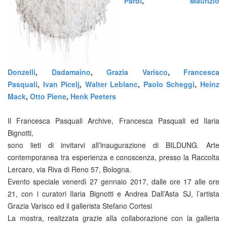
Pardi
,
Maurizio
Donzelli
,
Dadamaino
,
Grazia Varisco
,
Francesca
Pasquali
,
Ivan Picelj
,
Walter Leblanc
,
Paolo Scheggi
,
Heinz
Mack
,
Otto Piene
,
Henk Peeters
Il Francesca Pasquali Archive, Francesca Pasquali ed Ilaria
Bignotti,
sono lieti di invitarvi all’inaugurazione di BILDUNG. Arte
contemporanea tra esperienza e conoscenza, presso la Raccolta
Lercaro, via Riva di Reno 57, Bologna.
Evento speciale venerdì 27 gennaio 2017, dalle ore 17 alle ore
21, con i curatori Ilaria Bignotti e Andrea Dall’Asta SJ, l’artista
Grazia Varisco ed il gallerista Stefano Cortesi
La mostra, realizzata grazie alla collaborazione con la galleria