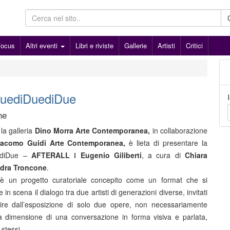
Focus
Altri eventi
Libri e riviste
Gallerie
Artisti
Critici
DuediDuediDue
ne
la galleria
Dino Morra Arte Contemporanea,
in collaborazione
acomo Guidi Arte Contemporanea,
è lieta di presentare la
ediDue –
AFTERALL
ǀ
Eugenio Giliberti
, a cura di
Chiara
ndra Troncone
.
 un progetto curatoriale concepito come un format che si
in scena il dialogo tra due artisti di generazioni diverse, invitati
tire dall’esposizione di solo due opere, non necessariamente
a dimensione di una conversazione in forma visiva e parlata,
 stessi.