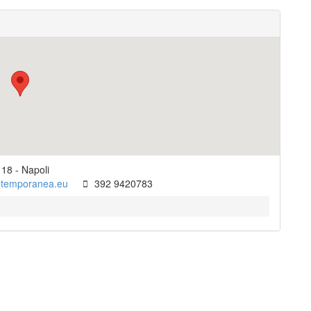
 18
-
Napoli
ntemporanea.eu
392 9420783