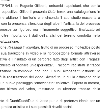
FTERALL ed Eugenio Giliberti, entrambi napoletani, che per la
 espositivo. Giliberti presenta
Data base
, una catalogazione in
he abitano il territorio che circonda il suo studio-masseria a
con la presenza silenziosa degli alberi, l’artista fa del processo
conoscenza rigoroso ma intimamente soggettivo, finalizzato ad
re, riportando i dati dell’analisi del terreno condotta nella
ealizzazione.
zione
Paesaggi involontari
, frutto di un processo molteplice posto
a sua traduzione in video e la riproposizione formale attraverso
tiva è il risultato di un percorso fatto dagli artisti con i ragazzi
 chiesto di “donare un'esperienza”. I racconti registrati in tracce
lizzando l'automobile che con i suoi altoparlanti diffonde le
o è la realizzazione del video,
Accaduto
, in cui la diffusione delle
un nuovo paesaggio “emozionato” collettivo. L’opera in mostra,
ne filtrata del video, restituisce un ulteriore transito della
oniste di DuediDuediDue si fanno punto di partenza ideale per un
atica artistica e i suoi possibili risvolti sociali.