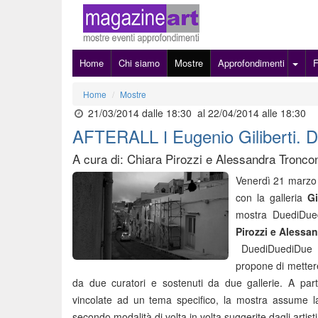
Home
Chi siamo
Mostre
Approfondimenti
Home
Mostre
21/03/2014 dalle 18:30
al 22/04/2014 alle 18:30
AFTERALL ǀ Eugenio Giliberti. 
A cura di: Chiara Pirozzi e Alessandra Tronco
Venerdì 21 marzo 
con la galleria
Gi
mostra DuediDu
Pirozzi e Alessa
DuediDuediDue è
propone di mettere 
da due curatori e sostenuti da due gallerie. A par
vincolate ad un tema specifico, la mostra assume l
secondo modalità di volta in volta suggerite dagli artisti