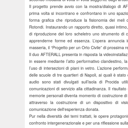
Il progetto prende avvio con la mostra/dialogo di A
prima volta si incontrano e confrontano in uno spazio
forma grafica che riproduce la fisionomia dei meli c
Rotondi. Instaurando un rapporto diretto, quasi intimo, 
di riproduzione del loro scheletro uno strumento di 
apprenderne forme ed essenza. L’opera annuncia inolt
masseria, il “Progetto per un Orto Civile” di prossima r
Il duo AFTERALL presenta in risposta la videoinstalla
in essere mediante l’atto performativo clandestino, l
l’uso di intersezioni di piani in vetro. L’azione performa
delle scuole di tre quartieri di Napoli, ai quali è stato
audio sono stati divulgati sull’isola di Procida uti
comunicazioni di servizio alla cittadinanza. Il risultat
memorie personali diventa momento di costruzione di 
attraverso la costruzione di un dispositivo di visio
comunicazione dell'esperienza donata.
Pur nella diversità dei temi trattati, le opere protag
confronto intergenerazionale e per una riflessione sulla pr