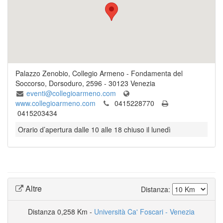
Palazzo Zenobio, Collegio Armeno
-
Fondamenta del
Soccorso, Dorsoduro, 2596
-
30123
Venezia
eventi@collegioarmeno.com
www.collegioarmeno.com
0415228770
0415203434
Orario d’apertura dalle 10 alle 18 chiuso il lunedì
Altre
Distanza:
Distanza
0,258 Km -
Università Ca' Foscari - Venezia
Casa di Carlo Goldoni
Palazzo Grassi
Galleria Michela Rizzo
Galleria L'Occhio
Magazzino del Sale 3
Françoise Calcagno Art Studio
Galleria Ravagnan
Palazzo Mocenigo
Biennale di Venezia
Fondazione Giorgio Cini
Kokonton Gallery
BEATRICE BURATI ANDERSON ART SPACE &
Cittadellarte - Galleria L'oleandro Rosa
Palazzo Grassi - Punta della Dogana