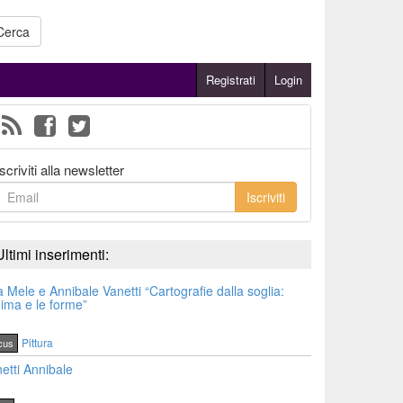
Cerca
Registrati
Login
Iscriviti alla newsletter
Iscriviti
Ultimi inserimenti:
a Mele e Annibale Vanetti “Cartografie dalla soglia:
nima e le forme”
Pittura
cus
etti Annibale