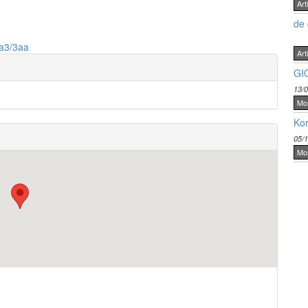
Arti
de 
3a3/3aa
Arti
GI
13/
Mo
Kor
05/
Mo