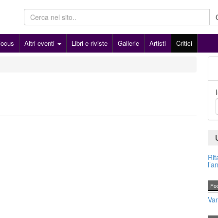
Focus
Altri eventi
Libri e riviste
Gallerie
Artisti
Critici
Rit
l’a
Fo
Van