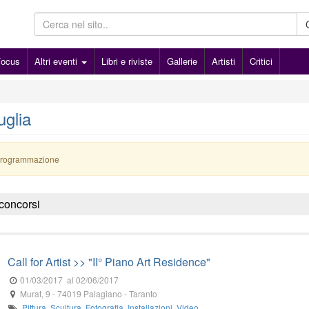
Focus
Altri eventi
Libri e riviste
Gallerie
Artisti
Critici
uglia
programmazione
 concorsi
Call for Artist >> "II° Piano Art Residence"
01/03/2017
al 02/06/2017
Murat, 9
-
74019
Palagiano
- Taranto
Pittura
,
Scultura
,
Fotografia
,
Installazioni
,
Video