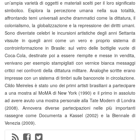
un’ampia varietà di oggetti e materiali scelti per il loro significato
simbolico. Esplora la percezione umana nella sua totalità,
affrontando temi universali anche drammatici come la dittatura, il
colonialismo, la globalizzazione e la repressione dei diritti umani.
Sono diventate celebri le incursioni artistiche degli anni Settanta
vissute in quegli anni come un vero e proprio sistema di
controinformazione in Brasile: sul vetro delle bottiglie vuote di
Coca-Cola, destinate poi a essere riempite e messe in vendita,
venivano per esempio stampigliati con vernice bianca messaggi
critici nei confronti della dittatura militare. Analoghe scritte erano
impresse con un sistema di timbri sulle banconote in circolazione.
Cildo Meireles è stato uno dei primi artisti brasiliani a partecipare
a una mostra al MoMA di New York (1990) e il primo in assoluto
ad avere avuto una mostra personale alla Tate Modern di Londra
(2008). Annovera diverse partecipazioni nelle più importanti
rassegne come Documenta a Kassel (2002) e la Biennale di
Venezia (2009).