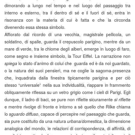
dimorando a lungo nel tempo e nel luogo del passaggio tra
interno e esterno, tra il dentro di sé e il fuori di sé, entra in
risonanza con la materia di cui è fatta e che la circonda
divenendo essa stessa simbolo.
Affiorato dal ricordo di una vecchia, magistrale pellicola, un
soldatino, di spalle, guarda il crepuscolo parigino, mentre da un
mare di verde, tra le chiome degli alberi, emerge in luogo di faro,
come segno e insieme simbolo, la Tour Eiffel. La narrazione non
spiega
lo stato d’animo di colui che guarda ed è da noi guardato,
o la natura dei suoi pensieri, ma ne coglie la sagoma-presenza
che, inquadrata dalla finestra tipicamente parigina e per ciò
stesso “universale” nella sua individualità, riappare in frammento
obliquamente riflessa su un vetro grigio come i cieli di Parigi. Egli
dunque, il ladro di baci, se pure non riflette sicuramente
si riflette
e mentre rivolge di fronte e intorno a sé quello che Rilke chiama
lo
sguardo diffuso
, capace di percepire nel paesaggio che guarda,
sia pure costituito da una natura
urbana/domestica
, la dimensione
analogica del mondo, le relazioni di corrispondenza, di affinità, di