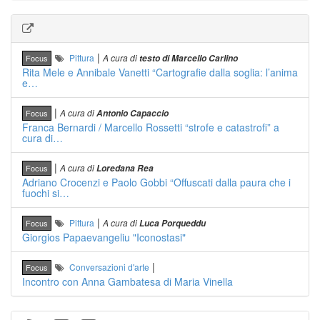
|
Pittura
A cura di
Focus
testo di Marcello Carlino
Rita Mele e Annibale Vanetti “Cartografie dalla soglia: l’anima
e…
|
A cura di
Focus
Antonio Capaccio
Franca Bernardi / Marcello Rossetti “strofe e catastrofi” a
cura di…
|
A cura di
Focus
Loredana Rea
Adriano Crocenzi e Paolo Gobbi “Offuscati dalla paura che i
fuochi si…
|
Pittura
A cura di
Focus
Luca Porqueddu
Giorgios Papaevangeliu "Iconostasi"
|
Conversazioni d'arte
Focus
Incontro con Anna Gambatesa di Maria Vinella