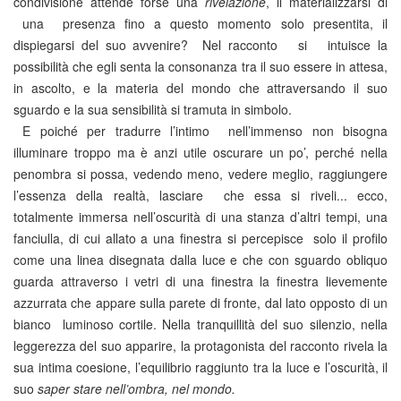
condivisione attende forse una
rivelazione
, il materializzarsi di
una presenza fino a questo momento solo presentita, il
dispiegarsi del suo avvenire? Nel racconto si intuisce la
possibilità che egli senta la consonanza tra il suo essere in attesa,
in ascolto, e la materia del mondo che attraversando il suo
sguardo e la sua sensibilità si tramuta in simbolo.
E poiché per tradurre l’intimo nell’immenso non bisogna
illuminare troppo ma è anzi utile oscurare un po’, perché nella
penombra si possa, vedendo meno, vedere meglio, raggiungere
l’essenza della realtà, lasciare che essa si riveli... ecco,
totalmente immersa nell’oscurità di una stanza d’altri tempi, una
fanciulla, di cui allato a una finestra si percepisce solo il profilo
come una linea disegnata dalla luce e che con sguardo obliquo
guarda attraverso i vetri di una finestra la finestra lievemente
azzurrata che appare sulla parete di fronte, dal lato opposto di un
bianco luminoso cortile. Nella tranquillità del suo silenzio, nella
leggerezza del suo apparire, la protagonista del racconto rivela la
sua intima coesione, l’equilibrio raggiunto tra la luce e l’oscurità, il
suo
saper stare nell’ombra, nel mondo.