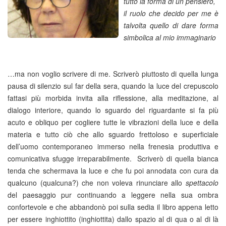
tutto la forma di un pensiero,
il ruolo che decido per me è
talvolta quello di dare forma
simbolica al mio immaginario
…ma non voglio scrivere di me. Scriverò piuttosto di quella lunga
pausa di silenzio sul far della sera, quando la luce del crepuscolo
fattasi più morbida invita alla riflessione, alla meditazione, al
dialogo interiore, quando lo sguardo del riguardante si fa più
acuto e obliquo per cogliere tutte le vibrazioni della luce e della
materia e tutto ciò che allo sguardo frettoloso e superficiale
dell’uomo contemporaneo immerso nella frenesia produttiva e
comunicativa sfugge irreparabilmente. Scriverò di quella bianca
tenda che schermava la luce e che fu poi annodata con cura da
qualcuno (qualcuna?) che non voleva rinunciare allo
spettacolo
del paesaggio pur continuando a leggere nella sua ombra
confortevole e che abbandonò poi sulla sedia il libro appena letto
per essere inghiottito (inghiottita) dallo spazio al di qua o al di là