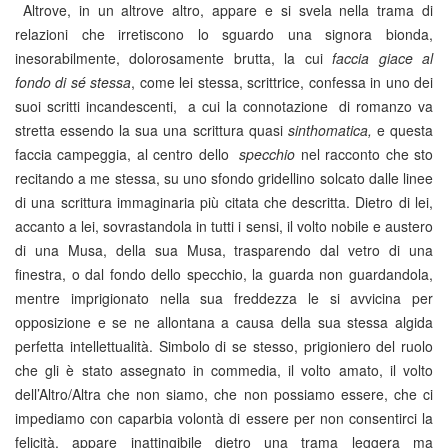
Altrove, in un altrove altro, appare e si svela nella trama di
relazioni che irretiscono lo sguardo una signora bionda,
inesorabilmente, dolorosamente brutta, la cui
faccia giace al
fondo di sé stessa
, come lei stessa, scrittrice, confessa in uno dei
suoi scritti incandescenti, a cui la connotazione di romanzo va
stretta essendo la sua una scrittura quasi
sinthomatica,
e questa
faccia campeggia, al centro dello
specchio
nel racconto che sto
recitando a me stessa, su uno sfondo gridellino solcato dalle linee
di una scrittura immaginaria più citata che descritta. Dietro di lei,
accanto a lei, sovrastandola in tutti i sensi, il volto nobile e austero
di una Musa, della sua Musa, trasparendo dal vetro di una
finestra, o dal fondo dello specchio, la guarda non guardandola,
mentre imprigionato nella sua freddezza le si avvicina per
opposizione e se ne allontana a causa della sua stessa algida
perfetta intellettualità. Simbolo di se stesso, prigioniero del ruolo
che gli è stato assegnato in commedia, il volto amato, il volto
dell’Altro/Altra che non siamo, che non possiamo essere, che ci
impediamo con caparbia volontà di essere per non consentirci la
felicità, appare inattingibile dietro una trama leggera ma