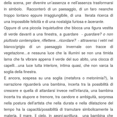
della scena, per divenire un’assenza e nell’assenza trasformarsi
in simbolo. Racconterò di un paesaggio, di un faro neanche
troppo lontano eppure irraggiungibile, di una iterata ricerca di
una impossibile felicità e di una nostalgia furiosa e
lacerante
.
Oppure di una piccola inquietudine che blocca una figura vestita
di verde davanti a una finestra, a guardare -
guardare? o non
piuttosto contemplare, riflettere…ricordare?
- attraverso i vetri nel
bianco/grigio di un paesaggio invernale con tracce di
vegetazione…e nessuna luce che la illumini se non una timida
lama che fa vibrare appena il verde del suo abito, una ciocca di
capelli…una luce tutta interiore, intima quasi, che non varca la
soglia della finestra.
E ancora, sospesa su una soglia (metafora o metonimia?), la
narrazione riguarderà una bambina, incerta tra la possibilità di
crescere e quella di attardarsi invece nell’infanzia, una bambina
incerta tra stupore e tremore, tra candore e ambiguità, sorpresa
nella postura dell’artista che nella durata e nella dilatazione del
tempo ha la capacità/possibilità di tramutare simbolicamente la
materia, il mare, il cielo, in
segni-scrittura
, una bambina che