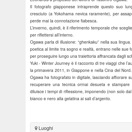
Il fotografo giapponese intraprende questo suo lun
cresciuto (a Yokohama nevica raramente), per assapo
perde mai la connotazione fiabesca.
L’inverno, quindi, è il riferimento temporale che scegl
per riflettersi all’interno.
Ogawa parla di illusione: “ghenkaku” nella sua lingua.
poetica al limite tra sogno e realtà, entrano nelle su
per proseguire lungo una traiettoria affrancata dagli s
Yuki - Winter Journey è il racconto di tre viaggi che l’a
la primavera 2011, in Giappone e nella Cina del Nord. S
Ogawa ha fotografato in digitale, lasciando affiorare su
recuperare una tecnica ormai desueta e stampare in
diluisce i tempi di riflessione, imponendo (non solo dal 
bianco e nero alla gelatina ai sali d’argento.
Luoghi