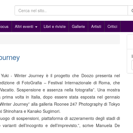
Focus
Altri eventi
Libri e riviste
Gallerie
Artisti
Critici
Journey
Yuki - Winter Journey è il progetto che Doozo presenta nel
I edizione di FotoGrafia – Festival Internazionale di Roma, che
Vacatio. Sospensione e assenza nella fotografia”. Una mostra
 prima volta in Italia, dopo essere stata esposta nel gennaio
 “Winter Journey” alla galleria Roonee 247 Photography di Tokyo
uki Shinohara e Kanako Sugimori.
luogo di sospensioni, piattaforma di azzeramento degli stadi di
e varianti dell’incognito e dell’imprevisto.”, scrive Manuela De