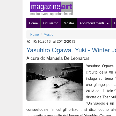
Home
Chi siamo
Mostre
Approfondimenti
Home
Mostre
10/10/2013
al 20/12/2013
Yasuhiro Ogawa. Yuki - Winter 
A cura di: Manuela De Leonardis
Yasuhiro Ogawa. 
circuito della XI
indaga sul tema “
che giunge per la
2013 con il titolo
diretta da Toshiy
“Un viaggio è un 
consuetudine, in cui gli orizzonti si dischiudono all
Leonardis a proposito del lavoro di Yasuhiro Ogawa.