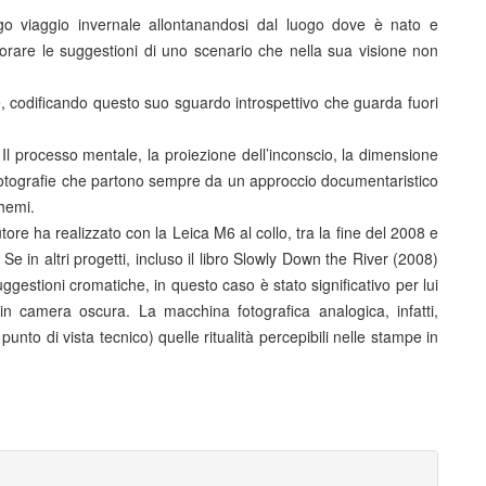
go viaggio invernale allontanandosi dal luogo dove è nato e
rare le suggestioni di uno scenario che nella sua visione non
ie, codificando questo suo sguardo introspettivo che guarda fuori
 Il processo mentale, la proiezione dell’inconscio, la dimensione
e fotografie che partono sempre da un approccio documentaristico
chemi.
utore ha realizzato con la Leica M6 al collo, tra la fine del 2008 e
e in altri progetti, incluso il libro Slowly Down the River (2008)
ggestioni cromatiche, in questo caso è stato significativo per lui
 camera oscura. La macchina fotografica analogica, infatti,
punto di vista tecnico) quelle ritualità percepibili nelle stampe in