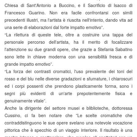
Chiesa di Sant'Antonio a Buccino, e il Sacrificio di Isacco di
Francesco Guarino. Non era facile confrontarsi con simili
precedenti illustri, ma l'artista è riuscita nell'intento, dando vita ad
una serie di elaborazioni dal forte impatto emotivo”.
“La rilettura di queste tele, oltre a costruire una tappa del
personale percorso dell'artista, ha il merito di focalizzare
l'attenzione su due grandi opere, che grazie a Stefania Sabatino
sono lette in chiave moderna con una sensibilità fresca e di
grande impatto emotivo”.
“La forza dei contrasti cromatici, l'uso prevalente dei toni del
rosso e del blu nelle diverse gradazioni e sfumature, i chiaroscuri
ed i corpi possenti che prendono plasticamente forma, sono i
segni più evidenti di un'arte prepotentemente fisica e
genuinamente vitale”.
Anche la dirigente del settore musei e bliblioteche, dottoressa
Cussino, ci fa ben notare che ”Le scelte cromatiche che
contraddistinguono le sue opere svelano una notevole vocazione
pittorica che è specchio di un viaggio interiore. Il risultato è una