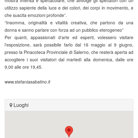
mostra intensa e spettacolare, che avvolge gli spettatori con un
utilizzo sapiente della luce e dei colori, dei corpi in movimento, e
che suscita emozioni profonde”.
“Insomma, originalità e vitalità creativa, che partono da una
donna e sanno parlare con forza ad un pubblico eterogeneo”
Per quanti, appassionati d'arte ed esperti, volessero visitare
l'esposizione, sarà possibile farlo dal 16 maggio al 9 giugno,
presso la Pinacoteca Provinciale di Salerno, che resterà aperta ad
accogliere i suoi visitatori dal martedì alla domenica, dalle ore
9,00 alle ore 19,45.
www.stefan
iasabatino.it
Luoghi