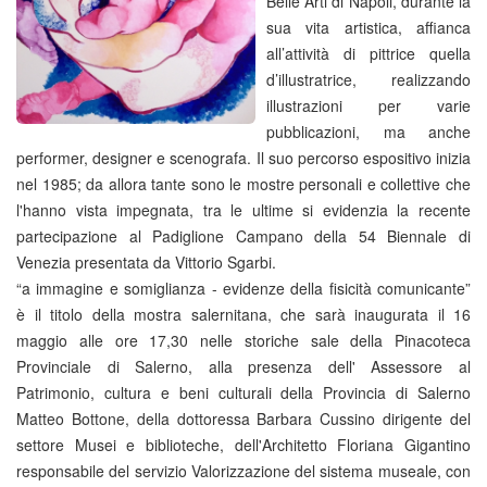
Belle Arti di Napoli, durante la
sua vita artistica, affianca
all’attività di pittrice quella
d’illustratrice, realizzando
illustrazioni per varie
pubblicazioni, ma anche
performer, designer e scenografa. Il suo percorso espositivo inizia
nel 1985; da allora tante sono le mostre personali e collettive che
l'hanno vista impegnata, tra le ultime si evidenzia la recente
partecipazione al Padiglione Campano della 54 Biennale di
Venezia presentata da Vittorio Sgarbi.
“a immagine e somiglianza - evidenze della fisicità comunicante”
è il titolo della mostra salernitana, che sarà inaugurata il 16
maggio alle ore 17,30 nelle storiche sale della Pinacoteca
Provinciale di Salerno, alla presenza dell' Assessore al
Patrimonio, cultura e beni culturali della Provincia di Salerno
Matteo Bottone, della dottoressa Barbara Cussino dirigente del
settore Musei e biblioteche, dell'Architetto Floriana Gigantino
responsabile del servizio Valorizzazione del sistema museale, con