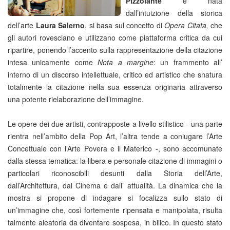
Pizzolante
e nata
dall’intuizione della storica
dell’arte
Laura Salerno
, si basa sul concetto di
Opera Citata,
che
gli autori rovesciano e utilizzano come piattaforma critica da cui
ripartire, ponendo l’accento sulla rappresentazione della citazione
intesa unicamente come
Nota a margine
: un frammento all’
interno di un discorso intellettuale, critico ed artistico che snatura
totalmente la citazione nella sua essenza originaria attraverso
una potente rielaborazione dell’immagine.
Le opere dei due artisti, contrapposte a livello stilistico - una parte
rientra nell’ambito della Pop Art, l’altra tende a coniugare l’Arte
Concettuale con l’Arte Povera e il Materico -, sono accomunate
dalla stessa tematica: la libera e personale citazione di immagini o
particolari riconoscibili desunti dalla Storia dell’Arte,
dall’Architettura, dal Cinema e dall’ attualità. La dinamica che la
mostra si propone di indagare si focalizza sullo stato di
un’immagine che, così fortemente ripensata e manipolata, risulta
talmente aleatoria da diventare sospesa, in bilico. In questo stato