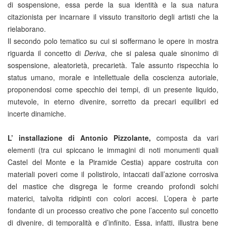
di sospensione, essa perde la sua identità e la sua natura
citazionista per incarnare il vissuto transitorio degli artisti che la
rielaborano.
Il secondo polo tematico su cui si soffermano le opere in mostra
riguarda il concetto di
Deriva
, che si palesa quale sinonimo di
sospensione, aleatorietà, precarietà. Tale assunto rispecchia lo
status umano, morale e intellettuale della coscienza autoriale,
proponendosi come specchio dei tempi, di un presente liquido,
mutevole, in eterno divenire, sorretto da precari equilibri ed
incerte dinamiche.
L’ installazione di Antonio Pizzolante,
composta da vari
elementi (tra cui spiccano le immagini di noti monumenti quali
Castel del Monte e la Piramide Cestia) appare costruita con
materiali poveri come il polistirolo, intaccati dall’azione corrosiva
del mastice che disgrega le forme creando profondi solchi
materici, talvolta ridipinti con colori accesi. L’opera è parte
fondante di un processo creativo che pone l’accento sul concetto
di divenire, di temporalità e d’infinito. Essa, infatti, illustra bene