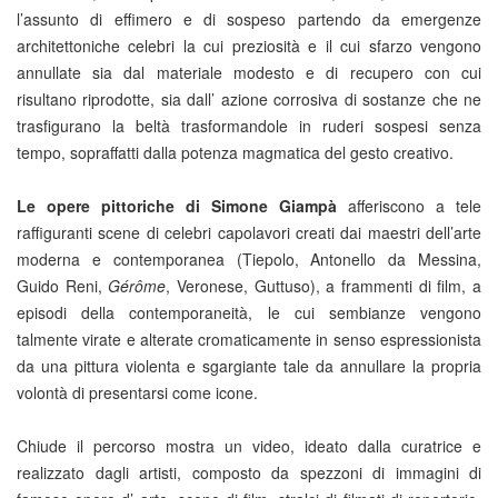
l’assunto di effimero e di sospeso partendo da emergenze
architettoniche celebri la cui preziosità e il cui sfarzo vengono
annullate sia dal materiale modesto e di recupero con cui
risultano riprodotte, sia dall’ azione corrosiva di sostanze che ne
trasfigurano la beltà trasformandole in ruderi sospesi senza
tempo, sopraffatti dalla potenza magmatica del gesto creativo.
Le opere pittoriche di Simone Giampà
afferiscono a tele
raffiguranti scene di celebri capolavori creati dai maestri dell’arte
moderna e contemporanea (Tiepolo, Antonello da Messina,
Guido Reni,
Gérôme
, Veronese, Guttuso), a frammenti di film, a
episodi della contemporaneità, le cui sembianze vengono
talmente virate e alterate cromaticamente in senso espressionista
da una pittura violenta e sgargiante tale da annullare la propria
volontà di presentarsi come icone.
Chiude il percorso mostra un video, ideato dalla curatrice e
realizzato dagli artisti, composto da spezzoni di immagini di