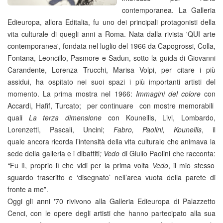
contemporanea. La Galleria
Edieuropa, allora Editalia, fu uno dei principali protagonisti della
vita culturale di quegli anni a Roma. Nata dalla rivista 'QUI arte
contemporanea', fondata nel luglio del 1966 da Capogrossi, Colla,
Fontana, Leoncillo, Pasmore e Sadun, sotto la guida di Giovanni
Carandente, Lorenza Trucchi, Marisa Volpi, per citare i più
assidui, ha ospitato nei suoi spazi i più importanti artisti del
momento. La prima mostra nel 1966:
Immagini del colore
con
Accardi, Hafif, Turcato; per continuare con mostre memorabili
quali
La terza dimensione
con Kounellis, Livi, Lombardo,
Lorenzetti, Pascali, Uncini;
Fabro, Paolini, Kounellis
, il
quale ancora ricorda l’intensità della vita culturale che animava la
sede della galleria e i dibattiti
;
Vedo
di Giulio Paolini che racconta:
“
Fu lì, proprio lì che vidi per la prima volta
Vedo
, il mio stesso
sguardo trascritto e ‘disegnato’ nell’area vuota della parete di
fronte a me”.
Oggi gli anni '70 rivivono alla Galleria Edieuropa di Palazzetto
Cenci, con le opere degli artisti che hanno partecipato alla sua