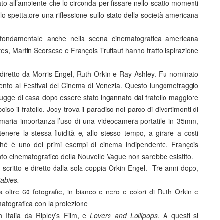
ato all’ambiente che lo circonda per fissare nello scatto momenti
o spettatore una riflessione sullo stato della società americana
fondamentale anche nella scena cinematografica americana
etes, Martin Scorsese e François Truffaut hanno tratto ispirazione
 diretto da Morris Engel, Ruth Orkin e Ray Ashley. Fu nominato
Argento al Festival del Cinema di Venezia. Questo lungometraggio
 fugge di casa dopo essere stato ingannato dal fratello maggiore
iso il fratello. Joey trova il paradiso nel parco di divertimenti di
rimaria importanza l’uso di una videocamera portatile in 35mm,
ttenere la stessa fluidità e, allo stesso tempo, a girare a costi
ché è uno dei primi esempi di cinema indipendente. François
ento cinematografico della Nouvelle Vague non sarebbe esistito.
 scritto e diretto dalla sola coppia Orkin-Engel. Tre anni dopo,
abies
.
da oltre 60 fotografie, in bianco e nero e colori di Ruth Orkin e
atografica con la proiezione
 in Italia da Ripley’s Film, e
Lovers and
Lollipops
. A questi si