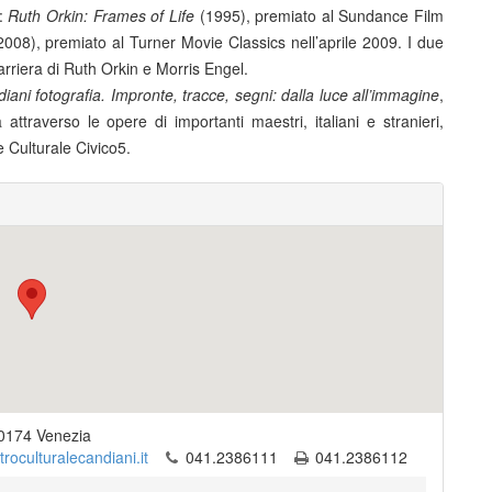
l:
Ruth Orkin:
Frames of Life
(1995), premiato al Sundance Film
008), premiato al Turner Movie Classics nell’aprile 2009. I due
carriera di Ruth Orkin e Morris Engel.
ani fotografia. Impronte, tracce, segni: dalla luce all’immagine
,
attraverso le opere di importanti maestri, italiani e stranieri,
 Culturale Civico5.
0174
Venezia
troculturalecandiani.it
041.2386111
041.2386112