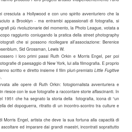
i cresciuta a Hollywood e con uno spirito avventuriero che la
sciuto a Brooklyn - ma entrambi appassionati di fotografia, si
ografi più rivoluzionarie del momento, la Photo League, votata a
à, scopo raggiunto coniugando la pratica della street photography
i fotografi che si possono ricollegare all’associazione: Berenice
Rosenblum, Sid Grossman, Lewis W.
mossero i loro primi passi Ruth Orkin e Morris Engel, per poi
e fotografie di paesaggio di New York, lui alla filmografia. E proprio
anno scritto e diretto insieme il film pluri-premiato
Little Fugitive
.
vata alle opere di Ruth Orkin: fotogiornalista avventuriera e
in riesce con le sue fotografie a raccontare storie affascinanti. In
l 1951 che ha segnato la storia della fotografia, icona di “un
ella del dopoguerra, ritratto di un incontro-scontro tra culture e
di Morris Engel, artista che deve la sua fortuna alla capacità di
i ascoltare ed imparare dai grandi maestri, incontrati soprattutto