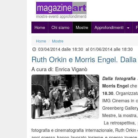
Home
Chi siamo
Mostre
Approfondimenti
Home
Mostre
03/04/2014 dalle 18:30
al 01/06/2014 alle 18:30
Ruth Orkin e Morris Engel. Dalla 
A cura di: Enrica Viganò
Dalla fotografia
Morris Engel
che 
18.30
. Organizzat
IMG Cinemas in c
Greenberg Gallery
Mestre, la mostra,
La retrospettiva, 
fotografia e cinematografia internazionale, Ruth Orkin 
anni spesso hanno lavorato insieme e spesso invece ha