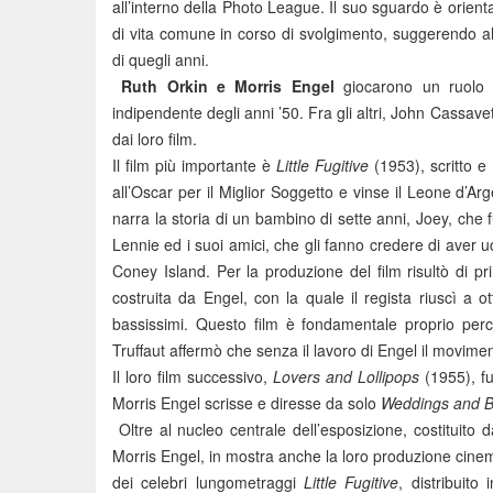
all’interno della Photo League. Il suo sguardo è orient
di vita comune in corso di svolgimento, suggerendo all
di quegli anni.
Ruth Orkin e Morris Engel
giocarono un ruolo 
indipendente degli anni ’50. Fra gli altri, John Cassav
dai loro film.
Il film più importante è
Little Fugitive
(1953), scritto e
all’Oscar per il Miglior Soggetto e vinse il Leone d’
narra la storia di un bambino di sette anni, Joey, che
Lennie ed i suoi amici, che gli fanno credere di aver ucc
Coney Island. Per la produzione del film risultò di p
costruita da Engel, con la quale il regista riuscì a o
bassissimi. Questo film è fondamentale proprio per
Truffaut affermò che senza il lavoro di Engel il movim
Il loro film successivo,
Lovers and Lollipops
(1955), fu
Morris Engel scrisse e diresse da solo
Weddings and B
Oltre al nucleo centrale dell’esposizione, costituito 
Morris Engel, in mostra anche la loro produzione cinem
dei celebri lungometraggi
Little Fugitive
, distribuito