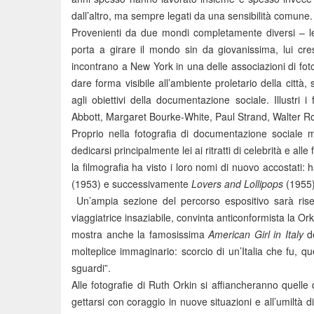
dall’altro, ma sempre legati da una sensibilità comune.
Provenienti da due mondi completamente diversi – le
porta a girare il mondo sin da giovanissima, lui cre
incontrano a New York in una delle associazioni di fot
dare forma visibile all’ambiente proletario della citt
agli obiettivi della documentazione sociale. Illustri 
Abbott, Margaret Bourke-White, Paul Strand, Walter 
Proprio nella fotografia di documentazione sociale 
dedicarsi principalmente lei ai ritratti di celebrità e all
la filmografia ha visto i loro nomi di nuovo accostati: h
(1953) e successivamente
Lovers and Lollipops
(1955)
Un’ampia sezione del percorso espositivo sarà riser
viaggiatrice insaziabile, convinta anticonformista la Ork
mostra anche la famosissima
American Girl in Italy
de
molteplice immaginario: scorcio di un’Italia che fu, qu
sguardi”.
Alle fotografie di Ruth Orkin si affiancheranno quelle 
gettarsi con coraggio in nuove situazioni e all’umiltà d