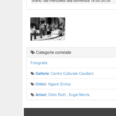
orario: dal mercoledì alla domenica 16.00-20.00
Categorie correlate
Fotografia
Gallerie
:
Centro Culturale Candiani
Critici
:
Viganò Enrica
Artisti
:
Orkin Ruth
,
Engel Morris