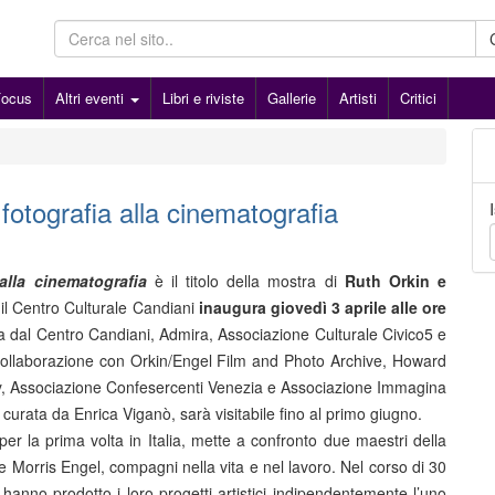
Focus
Altri eventi
Libri e riviste
Gallerie
Artisti
Critici
fotografia alla cinematografia
 alla cinematografia
è il titolo della mostra di
Ruth Orkin e
il Centro Culturale Candiani
inaugura giovedì 3 aprile alle ore
a dal Centro Candiani, Admira, Associazione Culturale Civico5 e
ollaborazione con Orkin/Engel Film and Photo Archive, Howard
, Associazione Confesercenti Venezia e Associazione Immagina
 curata da Enrica Viganò, sarà visitabile fino al primo giugno.
per la prima volta in Italia, mette a confronto due maestri della
e Morris Engel, compagni nella vita e nel lavoro. Nel corso di 30
nno prodotto i loro progetti artistici indipendentemente l’uno