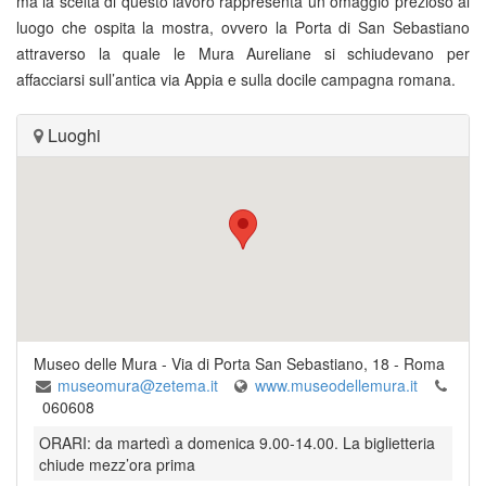
ma la scelta di questo lavoro rappresenta un omaggio prezioso al
luogo che ospita la mostra, ovvero la Porta di San Sebastiano
attraverso la quale le Mura Aureliane si schiudevano per
affacciarsi sull’antica via Appia e sulla docile campagna romana.
Luoghi
Museo delle Mura
-
Via di Porta San Sebastiano, 18
-
Roma
museomura@zetema.it
www.museodellemura.it
060608
ORARI: da martedì a domenica 9.00-14.00. La biglietteria
chiude mezz’ora prima