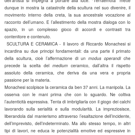
dell’artista si impegna a portare alla luce. “Terraemota” mette
dunque in mostra la catastrofe della scultura nel suo divenire, il
movimento interno della creta, la sua ancestrale vocazione al
racconto dell’umano. E l’allestimento della mostra dialoga con lo
spazio, in un complesso gioco di accordi e contrasti tra
contenitore e contenuto.
SCULTURA E CERAMICA - Il lavoro di Riccardo Monachesi si
incardina su due principi fondamentali: da una parte il primato
della scultura, cioè l’affermazione di un
modus operandi
che
precede la scelta del
medium
ceramico, dall’altra il rispetto
assoluto della ceramica, che deriva da una vera e propria
passione per la materia.
Monachesi scolpisce la ceramica da ben 37 anni. La manipola. La
osserva con le mani prima che con lo sguardo. Ne coltiva
l’autenticità espressiva. Tenta di imbrigliarla con il giogo dei calchi
lavorando sulla serialità e sulla modularità. La impreziosisce,
liberandola dal manierismo attraverso l’esaltazione dell’incidente,
dell’imprevisto, dell’indeterminato. Ma allo stesso tempo, in altri
tipi di lavori, ne educa le potenzialità emotive ed espressive in