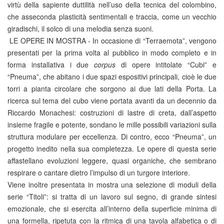
virtù della sapiente duttilità nell’uso della tecnica del colombino,
che asseconda plasticità sentimentali e traccia, come un vecchio
giradischi, il solco di una melodia senza suoni.
LE OPERE IN MOSTRA - In occasione di “Terraemota”, vengono
presentati per la prima volta al pubblico in modo completo e in
forma installativa i due
corpus
di opere intitolate “Cubi” e
“Pneuma”, che abitano i due spazi espositivi principali, cioè le due
torri a pianta circolare che sorgono ai due lati della Porta. La
ricerca sul tema del cubo viene portata avanti da un decennio da
Riccardo Monachesi: costruzioni di lastre di creta, dall’aspetto
insieme fragile e potente, sondano le mille possibili variazioni sulla
struttura modulare per eccellenza. Di contro, ecco “Pneuma”, un
progetto inedito nella sua completezza. Le opere di questa serie
affastellano evoluzioni leggere, quasi organiche, che sembrano
respirare o cantare dietro l’impulso di un turgore interiore.
Viene inoltre presentata in mostra una selezione di moduli della
serie “Titoli”: si tratta di un lavoro sul segno, di grande sintesi
emozionale, che si esercita all’interno della superficie minima di
una formella, ripetuta con la ritmica di una tavola alfabetica o di