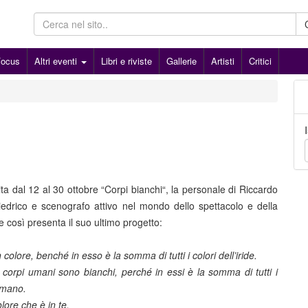
Focus
Altri eventi
Libri e riviste
Gallerie
Artisti
Critici
ita dal 12 al 30 ottobre “Corpi bianchi“, la personale di Riccardo
iedrico e scenografo attivo nel mondo dello spettacolo e della
così presenta il suo ultimo progetto:
 colore, benché in esso è la somma di tutti i colori dell’iride.
i corpi umani sono bianchi, perché in essi è la somma di tutti i
umano.
olore che è in te.