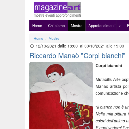
Home
Chi siamo
Mostre
Approfondimenti
Home
Mostre
12/10/2021 dalle 18:00
al 30/10/2021 alle 19:00
Riccardo Manaò "Corpi bianchi"
Corpi bianchi
Mutabilis Arte osp
Manaò artista pol
comunicazione che 
“
Il bianco non è un
Nella mia pittura 
colori dell’animo 
E puoi vederci il c