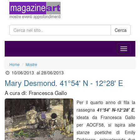
Cerca
Home
Mostre
10/06/2013
al 28/06/2013
Mary Desmond. 41°54' N - 12°28' E
A cura di: Francesca Gallo
Per il quarto anno di fila la
rassegna
41°54' N-12°28' E
,
ideata da Francesca Gallo
per AOCF58, si ispira alle
stanze poetiche di Emily
Dickinson, coinvolgendo due