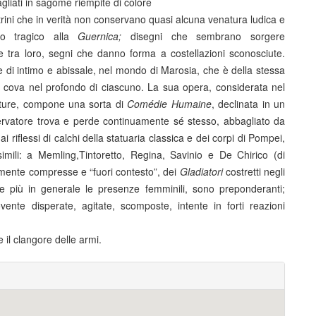
tagliati in sagome riempite di colore
trini che in verità non conservano quasi alcuna venatura ludica e
sto tragico alla
Guernica;
disegni che sembrano sorgere
 tra loro, segni che danno forma a costellazioni sconosciute.
di intimo e abissale, nel mondo di Marosia, che è della stessa
he cova nel profondo di ciascuno. La sua opera, considerata nel
ulture, compone una sorta di
Comédie Humaine
, declinata in un
sservatore trova e perde continuamente sé stesso, abbagliato da
ai riflessi di calchi della statuaria classica e dei corpi di Pompei,
imili: a Memling,Tintoretto, Regina, Savinio e De Chirico (di
amente compresse e “fuori contesto”, dei
Gladiatori
costretti negli
ti, e più in generale le presenze femminili, sono preponderanti;
te disperate, agitate, scomposte, intente in forti reazioni
e il clangore delle armi.