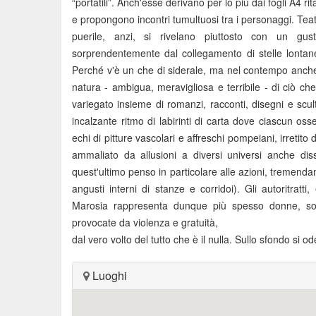
“portatili”. Anch'esse derivano per lo più dai fogli A4 ri
e propongono incontri tumultuosi tra i personaggi. Tea
puerile, anzi, si rivelano piuttosto con un gu
sorprendentemente dal collegamento di stelle lontane
Perché v'è un che di siderale, ma nel contempo anche 
natura - ambigua, meravigliosa e terribile - di ciò c
variegato insieme di romanzi, racconti, disegni e sc
incalzante ritmo di labirinti di carta dove ciascun o
echi di pitture vascolari e affreschi pompeiani, irretito d
ammaliato da allusioni a diversi universi anche diss
quest'ultimo penso in particolare alle azioni, tremend
angusti interni di stanze e corridoi). Gli autoritrat
Marosia rappresenta dunque più spesso donne, soven
provocate da violenza e gratuità,
dal vero volto del tutto che è il nulla. Sullo sfondo si od
Luoghi