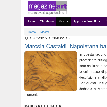
Home
Chi siamo
Mostre
Approfondimenti
Home
Mostre
10/02/2015
al 20/03/2015
Marosia Castaldi. Napoletana bal
In questa seconda
precedente dialog
nota scultrice e sc
le cui tracce di 
descrizione analit
Per questa inau
dedicato a Marosi
momento.
MAROSIA E LA CARTA