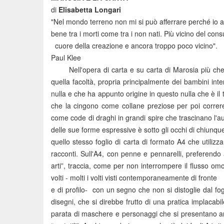
di
Elisabetta Longari
"Nel mondo terreno non mi si può afferrare perché io ab
bene tra i morti come tra i non nati. Più vicino del cons
cuore della creazione e ancora troppo poco vicino".
Paul Klee
Nell'opera di carta e su carta di Marosia più che al
quella facoltà, propria principalmente dei bambini intent
nulla e che ha appunto origine in questo nulla che è il t
che la cingono come collane preziose per poi correr
come code di draghi in grandi spire che trascinano l'autr
delle sue forme espressive è sotto gli occhi di chiunque
quello stesso foglio di carta di formato A4 che utilizz
racconti. Sull'A4, con penne e pennarelli, preferendo a
arti”, traccia, come per non interrompere il flusso om
volti - molti i volti visti contemporaneamente di fronte
e di profilo- con un segno che non si distoglie dal fo
disegni, che si direbbe frutto di una pratica implacabi
parata di maschere e personaggi che si presentano anch