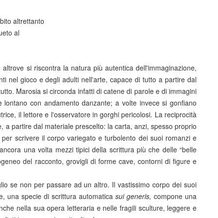
ito altrettanto
ueto al
trove si riscontra la natura più autentica dell'immaginazione,
i nel gioco e degli adulti nell'arte, capace di tutto a partire dal
utto. Marosia si circonda infatti di catene di parole e di immagini
e lontano con andamento danzante; a volte invece si gonfiano
ice, il lettore e l'osservatore in gorghi pericolosi. La reciprocità
, a partire dal materiale prescelto: la carta, anzi, spesso proprio
a per scrivere il corpo variegato e turbolento dei suoi romanzi e
ncora una volta mezzi tipici della scrittura più che delle “belle
ogeneo del racconto, grovigli di forme cave, contorni di figure e
glio se non per passare ad un altro. Il vastissimo corpo dei suoi
le, una specie di scrittura automatica
sui generis,
compone una
e nella sua opera letteraria e nelle fragili sculture, leggere e