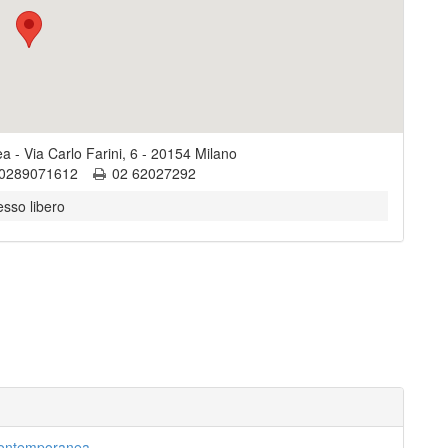
ea
-
Via Carlo Farini, 6
-
20154
Milano
0289071612
02 62027292
esso libero
 contemporanea