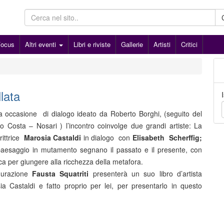
Focus
Altri eventi
Libri e riviste
Gallerie
Artisti
Critici
lata
 occasione di dialogo ideato da Roberto Borghi, (seguito del
o Costa – Nosari ) l’incontro coinvolge due grandi artiste: La
rittrice
Marosia Castaldi
in dialogo con
Elisabeth Scherffig;
paesaggio in mutamento segnano il passato e il presente, con
ica per giungere alla ricchezza della metafora.
gurazione
Fausta Squatriti
presenterà un suo libro d’artista
a Castaldi e fatto proprio per lei, per presentarlo in questo