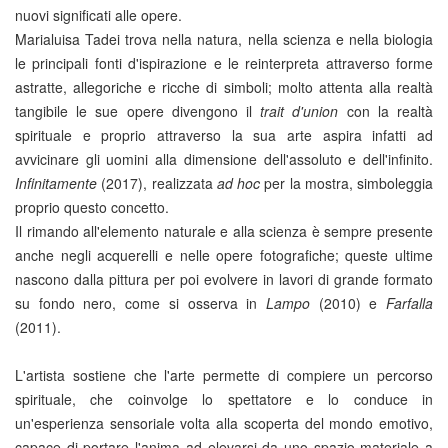
nuovi significati alle opere.
Marialuisa Tadei trova nella natura, nella scienza e nella biologia
le principali fonti d'ispirazione e le reinterpreta attraverso forme
astratte, allegoriche e ricche di simboli; molto attenta alla realtà
tangibile le sue opere divengono il
trait d'union
con la realtà
spirituale e proprio attraverso la sua arte aspira infatti ad
avvicinare gli uomini alla dimensione dell'assoluto e dell'infinito.
Infinitamente
(2017), realizzata
ad hoc
per la mostra, simboleggia
proprio questo concetto.
Il rimando all'elemento naturale e alla scienza è sempre presente
anche negli acquerelli e nelle opere fotografiche; queste ultime
nascono dalla pittura per poi evolvere in lavori di grande formato
su fondo nero, come si osserva in
Lampo
(2010) e
Farfalla
(2011).
L'artista sostiene che l'arte permette di compiere un percorso
spirituale, che coinvolge lo spettatore e lo conduce in
un'esperienza sensoriale volta alla scoperta del mondo emotivo,
capace di portare l'anima ad elevarsi da uno spazio materiale a