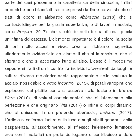
parte dei casi presentano la caratteristica della sinuosità; i ritmi
armonici e ben bilanciati, sono espressi da linee curve, sia che si
tratti di opere in alabastro come
Abbraccio
(2016) che si
contraddistingue per la grazia superlativa, o di lavori in acciaio,
come
Sospiro
(2017) che racchiude nella forma di una goccia
un'infinita delicatezza. L'elemento impattante è il colore, la scelta
di toni molto accesi e vivaci crea un richiamo magnetico
ulteriormente evidenziato da elementi che si intrecciano, che si
sfiorano e che si accostano l'uno all'altro. L'esito è il medesimo
seppure si tratti di un incontro tra individui provenienti da luoghi e
culture diverse metaforicamente rappresentato nella scultura in
acciaio inossidabile e vetro
Incontro
(2015), di petali variopinti che
esplodono dal pistillo come si osserva nella fusione in bronzo
Fiore
(2016), di volumi complementari che si intersecano alla
perfezione e che originano
Vita
(2017) o infine di corpi dinamici
che si uniscono in un profondo abbraccio,
Insieme
(2017).
L'artista si sofferma inoltre sulla luce e sugli effetti generati, dalla
trasparenza, all'assorbimento, al riflesso; l'elemento luminoso
crea con i materiali un profondo legame e contribuisce a dare