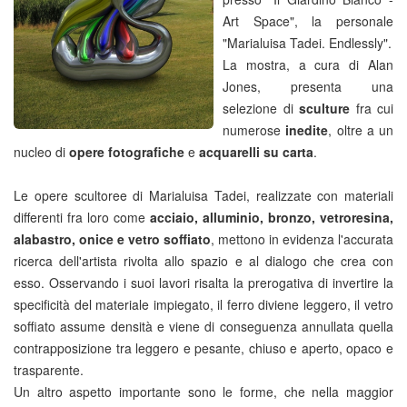
Art Space", la personale
"Marialuisa Tadei. Endlessly".
La mostra, a cura di Alan
Jones, presenta una
selezione di
sculture
fra cui
numerose
inedite
, oltre a un
nucleo di
opere fotografiche
e
acquarelli su carta
.
Le opere scultoree di Marialuisa Tadei, realizzate con materiali
differenti fra loro come
acciaio, alluminio, bronzo, vetroresina,
alabastro, onice e vetro soffiato
, mettono in evidenza l'accurata
ricerca dell'artista rivolta allo spazio e al dialogo che crea con
esso. Osservando i suoi lavori risalta la prerogativa di invertire la
specificità del materiale impiegato, il ferro diviene leggero, il vetro
soffiato assume densità e viene di conseguenza annullata quella
contrapposizione tra leggero e pesante, chiuso e aperto, opaco e
trasparente.
Un altro aspetto importante sono le forme, che nella maggior