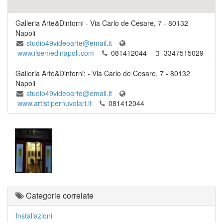
Galleria Arte&Dintorni
-
Via Carlo de Cesare, 7
-
80132
Napoli
studio49videoarte@email.it
www.ilsemedinapoli.com
081412044
3347515029
Galleria Arte&Dintorni;
-
Via Carlo de Cesare, 7
-
80132
Napoli
studio49videoarte@email.it
www.artistipernuvolari.it
081412044
Categorie correlate
Installazioni