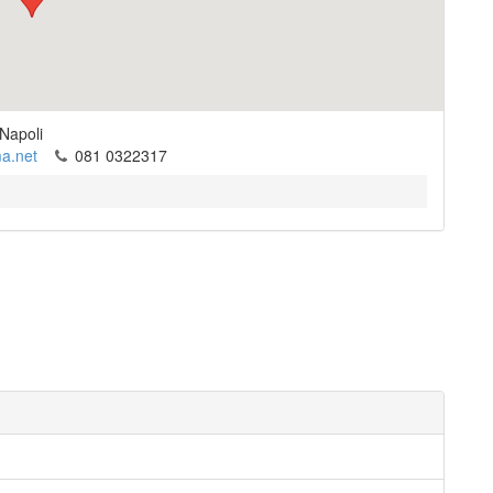
Napoli
a.net
081 0322317