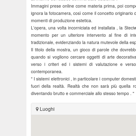
Immagini prese online come materia prima, poi composi
ignora la fotocamera, così come il concetto originario d
momenti di produzione estetica.
L'opera, una volta incorniciata ed installata , la Steci
momento per un ulteriore intervento al fine di inte
tradizionale, evidenziando la natura mutevole della e
Il titolo della mostra, un gioco di parole che dovreb
quando si vogliono cercare oggetti di arte decorativa 
verso i criteri ed i sistemi di valutazione e verso
contemporanea.
" I sistemi elettronici , in particolare i computer domes
fuori della realtà. Realtà che non sarà più quella r
diventando brutto e commerciale allo stesso tempo . "
Luoghi