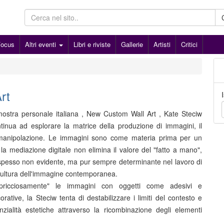
Focus
Altri eventi
Libri e riviste
Gallerie
Artisti
Critici
rt
ostra personale italiana , New Custom Wall Art , Kate Steciw
inua ad esplorare la matrice della produzione di immagini, il
anipolazione. Le immagini sono come materia prima per un
 la mediazione digitale non elimina il valore del "fatto a mano",
pesso non evidente, ma pur sempre determinante nel lavoro di
cultura dell'immagine contemporanea.
pricciosamente" le immagini con oggetti come adesivi e
ative, la Steciw tenta di destabilizzare i limiti del contesto e
zialità estetiche attraverso la ricombinazione degli elementi