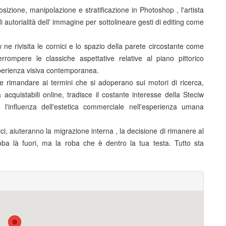
zione, manipolazione e stratificazione in Photoshop , l'artista
i autorialità dell' immagine per sottolineare gesti di editing come
w ne rivisita le cornici e lo spazio della parete circostante come
rrompere le classiche aspettative relative al piano pittorico
sperienza visiva contemporanea.
be rimandare ai termini che si adoperano sui motori di ricerca,
acquistabili online, tradisce il costante interesse della Steciw
 l'influenza dell'estetica commerciale nell'esperienza umana
tici, aiuteranno la migrazione interna , la decisione di rimanere al
oba là fuori, ma la roba che è dentro la tua testa. Tutto sta