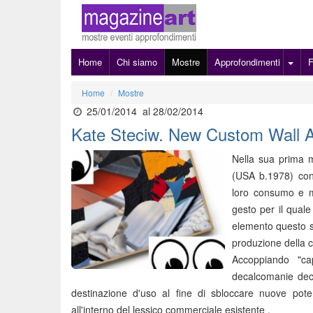
Home
Chi siamo
Mostre
Approfondimenti
Home
Mostre
25/01/2014
al 28/02/2014
Kate Steciw. New Custom Wall A
Nella sua prima m
(USA b.1978) cont
loro consumo e m
gesto per il quale
elemento questo s
produzione della 
Accoppiando "ca
decalcomanie decor
destinazione d'uso al fine di sbloccare nuove poten
all'interno del lessico commerciale esistente .