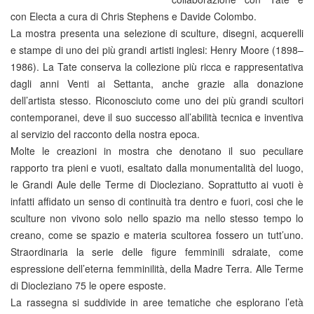
con Electa a cura di Chris Stephens e Davide Colombo.
La mostra presenta una selezione di sculture, disegni, acquerelli
e stampe di uno dei più grandi artisti inglesi: Henry Moore (1898–
1986). La Tate conserva la collezione più ricca e rappresentativa
dagli anni Venti ai Settanta, anche grazie alla donazione
dell’artista stesso. Riconosciuto come uno dei più grandi scultori
contemporanei, deve il suo successo all’abilità tecnica e inventiva
al servizio del racconto della nostra epoca.
Molte le creazioni in mostra che denotano il suo peculiare
rapporto tra pieni e vuoti, esaltato dalla monumentalità del luogo,
le Grandi Aule delle Terme di Diocleziano. Soprattutto ai vuoti è
infatti affidato un senso di continuità tra dentro e fuori, cosi che le
sculture non vivono solo nello spazio ma nello stesso tempo lo
creano, come se spazio e materia scultorea fossero un tutt’uno.
Straordinaria la serie delle figure femminili sdraiate, come
espressione dell’eterna femminilità, della Madre Terra. Alle Terme
di Diocleziano 75 le opere esposte.
La rassegna si suddivide in aree tematiche che esplorano l’età