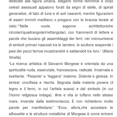
dedicate alla figura umana, eleganti forme femminili e corpi
celesti asessuati appaiono forati da segni di stelle, di spirali
generative, di falci di lune e di soli nascenti, mentre figurazioni
di esseri immoti meditano o pregano con le braccia levate al
cielo.””Nelle vuote sagome architettoniche
circolari/quadrangolari/rettangolari, con frammenti di lettere e
parole che bucano gli assemblaggi dei ferri, nei microuniversi
di simboli primari nascosti tra le lamiere, lo scultore sospende i
pesi dei pezzi ferrosi incastrandoli e saldandoli tra loro.” (Maria
Vinella)
“La ricerca artistica di Giovanni Morgese è orientata da una
spiritualità nuda, essenziale, francescana, radicale. Incarnata e
svettante. “Pesante” e “leggera” insieme. Dolente e gioiosa. In
sintesi: crocifissa e risorta. Segnata dalla materia povera (il
legno e il ferro, in cui l’artista scava) e dal simbolo (in cui
l’
homo religiosus
indaga). Arte e vita si tuffano nello stesso
mare, inverate dalla testimonianza. E non richiedono molte
parole per manifestarsi.” “Ecco, allora,che accostare le
silhouette e le strutture metalliche di Morgese è come entrare