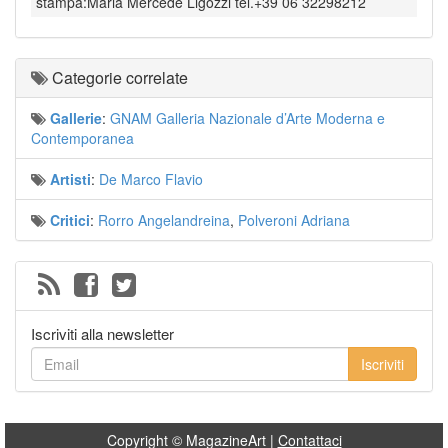
stampa:Maria Mercede Ligozzi tel.+39 06 32298212
Categorie correlate
Gallerie
:
GNAM Galleria Nazionale d’Arte Moderna e
Contemporanea
Artisti
:
De Marco Flavio
Critici
:
Rorro Angelandreina
,
Polveroni Adriana
Iscriviti alla newsletter
Iscriviti
Copyright © MagazineArt |
Contattaci