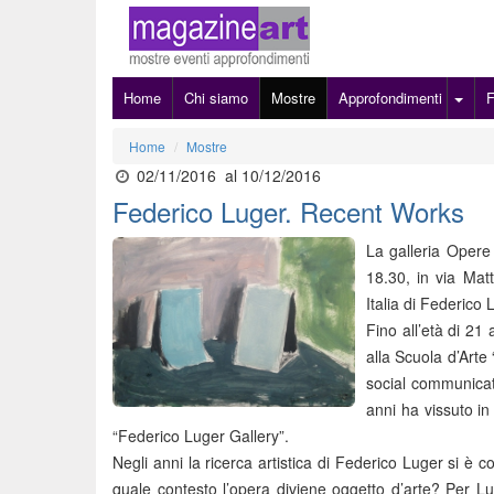
Home
Chi siamo
Mostre
Approfondimenti
Home
Mostre
02/11/2016
al 10/12/2016
Federico Luger. Recent Works
La galleria Opere 
18.30, in via Mat
Italia di Federico
Fino all’età di 21
alla Scuola d’Art
social communicat
anni ha vissuto in
“Federico Luger Gallery”.
Negli anni la ricerca artistica di Federico Luger si è c
quale contesto l’opera diviene oggetto d’arte? Per Lug