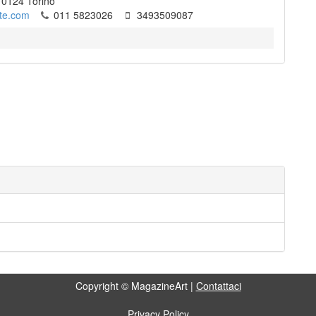
-
0124
Torino
lte.com
011 5823026
3493509087
Copyright © MagazineArt |
Contattaci
Privacy Policy