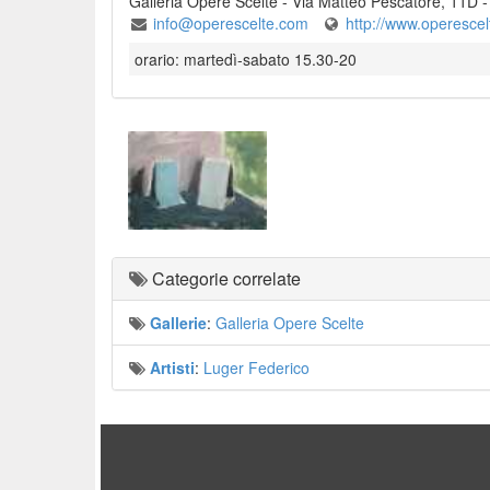
Galleria Opere Scelte
-
Via Matteo Pescatore, 11D
info@operescelte.com
http://www.operesce
orario: martedì-sabato 15.30-20
Categorie correlate
Gallerie
:
Galleria Opere Scelte
Artisti
:
Luger Federico