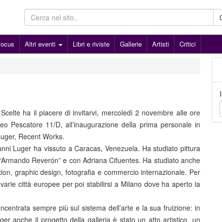
Focus
Altri eventi
Libri e riviste
Gallerie
Artisti
Critici
Scelte ha il piacere di invitarvi, mercoledì 2 novembre alle ore
teo Pescatore 11/D, all’inaugurazione della prima personale in
 Luger, Recent Works.
 anni Luger ha vissuto a Caracas, Venezuela. Ha studiato pittura
e “Armando Reverón” e con Adriana Cifuentes. Ha studiato anche
ion, graphic design, fotografia e commercio internazionale. Per
 varie città europee per poi stabilirsi a Milano dove ha aperto la
oncentrata sempre più sul sistema dell’arte e la sua fruizione: in
er anche il progetto della galleria è stato un atto artistico, un