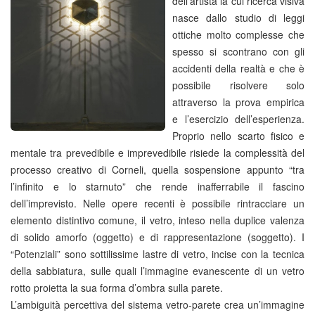
dell'artista la cui ricerca visiva
nasce dallo studio di leggi
ottiche molto complesse che
spesso si scontrano con gli
accidenti della realtà e che è
possibile risolvere solo
attraverso la prova empirica
e l’esercizio dell’esperienza.
Proprio nello scarto fisico e
mentale tra prevedibile e imprevedibile risiede la complessità del
processo creativo di Corneli, quella sospensione appunto “tra
l’infinito e lo starnuto” che rende inafferrabile il fascino
dell’imprevisto. Nelle opere recenti è possibile rintracciare un
elemento distintivo comune, il vetro, inteso nella duplice valenza
di solido amorfo (oggetto) e di rappresentazione (soggetto). I
“Potenziali” sono sottilissime lastre di vetro, incise con la tecnica
della sabbiatura, sulle quali l’immagine evanescente di un vetro
rotto proietta la sua forma d’ombra sulla parete.
L’ambiguità percettiva del sistema vetro-parete crea un’immagine