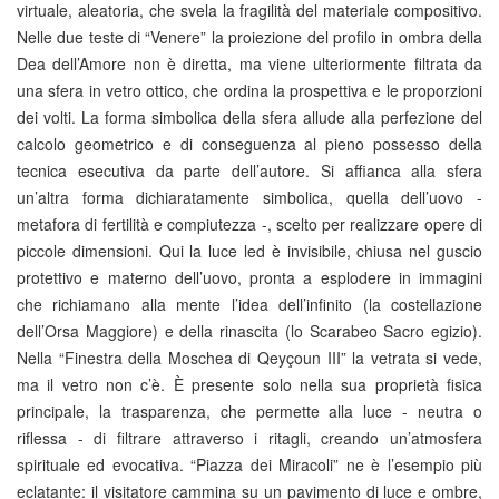
virtuale, aleatoria, che svela la fragilità del materiale compositivo.
Nelle due teste di “Venere” la proiezione del profilo in ombra della
Dea dell’Amore non è diretta, ma viene ulteriormente filtrata da
una sfera in vetro ottico, che ordina la prospettiva e le proporzioni
dei volti. La forma simbolica della sfera allude alla perfezione del
calcolo geometrico e di conseguenza al pieno possesso della
tecnica esecutiva da parte dell’autore. Si affianca alla sfera
un’altra forma dichiaratamente simbolica, quella dell’uovo -
metafora di fertilità e compiutezza -, scelto per realizzare opere di
piccole dimensioni. Qui la luce led è invisibile, chiusa nel guscio
protettivo e materno dell’uovo, pronta a esplodere in immagini
che richiamano alla mente l’idea dell’infinito (la costellazione
dell’Orsa Maggiore) e della rinascita (lo Scarabeo Sacro egizio).
Nella “Finestra della Moschea di Qeyçoun III” la vetrata si vede,
ma il vetro non c’è. È presente solo nella sua proprietà fisica
principale, la trasparenza, che permette alla luce - neutra o
riflessa - di filtrare attraverso i ritagli, creando un’atmosfera
spirituale ed evocativa. “Piazza dei Miracoli” ne è l’esempio più
eclatante: il visitatore cammina su un pavimento di luce e ombre,