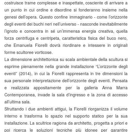
costruisce trame complesse e inaspettate, cosciente di arrivare a
un punto in cui ordine e disordine si fonderanno insieme nella
genesi dell’opera. Questo confine immaginario - come l’orizzonte
degli eventi dei buchi neri nell’universo - nasconde inevitabilmente
l’ignoto e concentra in sé un’immensa energia creativa, quella
forza centrifuga e centripeta, caratteristica fisica del buco nero,
che Emanuela Fiorelli dovrà riordinare e intessere in originali
forme scultoree vorticose.
La dimensione architettonica su scala ambientale della scultura si
esprime pienamente nella grande installazione “L’orizzonte degli
eventi” (2014), in cui la Fiorelli rappresenta in tre dimensioni la
sua personale interpretazione dell’orizzonte degli eventi. Pensata
e realizzata appositamente per la galleria Anna Marra
Contemporanea, invade la sala d’ingresso e la zona di accesso
all’ultima sala.
Sfruttando i due ambienti attigui, la Fiorelli riorganizza il volume
interno e trasforma lo spazio nel supporto statico per la sua
installazione. La scultrice ragiona da architetto, progetta a priori e
poi ricerca le soluzioni tecniche più idonee per garantire