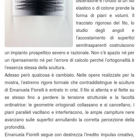
distensione e l’ordito di un filo
elastico o di cotone prende la
forma di piani e volumi. Il
tracciato rigoroso del filo, lo
studio degli angoli e
l’accostamento di superfici
semitrasparenti costruiscono
un impianto prospettico severo e razionale. Non c’è spazio né per
un ripensamento né per l’errore di calcolo perché l’ortogonalità è
l’essenza stessa della scultura.
Adesso però qualcosa è cambiato. Nelle opere realizzate per la
mostra, l’estremo rigore formale che contraddistingue le sculture
di Emanuela Fiorelli è entrato in crisi. Il filo si allenta e si flette su
se stesso fino a perdere la tensione strutturale e la facoltà
ordinatrice: le geometrie ortogonali collassano e si cancellano, i
piani paralleli vacillano e interferiscono, le ampie campiture nere
avanzano sulle superfici annullando la corretta percezione della
profondità.
Emanuela Fiorelli segue con destrezza l’inedito impulso creativo,