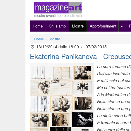
Home
Chi siamo
Mostre
Approfondimenti
Home
Mostre
13/12/2014 dalle 18:00
al 07/02/2015
Ekaterina Panikanova - Crepusco
La sera fumosa d'
Dall'alta invetriat
E mi lascia nel cu
Ma chi ha (sul ter
A la Madonnina de
Nella stanza un od
Nella stanza una 
Le stelle sono bott
E tremola la sera 
Nel cuore della se