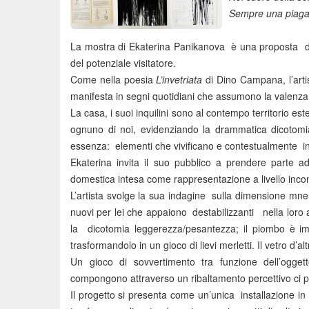
Sempre una piaga
La mostra di Ekaterina Panikanova è una proposta di 
del potenziale visitatore.
Come nella poesia
L’invetriata
di Dino Campana, l’artis
manifesta in segni quotidiani che assumono la valenza 
La casa, i suoi inquilini sono al contempo territorio ester
ognuno di noi, evidenziando la drammatica dicotomia 
essenza: elementi che vivificano e contestualmente ins
Ekaterina invita il suo pubblico a prendere parte a
domestica intesa come rappresentazione a livello incon
L’artista svolge la sua indagine sulla dimensione m
nuovi per lei che appaiono destabilizzanti nella loro ap
la dicotomia leggerezza/pesantezza; il piombo è impi
trasformandolo in un gioco di lievi merletti. Il vetro d’a
Un gioco di sovvertimento tra funzione dell’oggett
compongono attraverso un ribaltamento percettivo ci 
Il progetto si presenta come un’unica installazione in