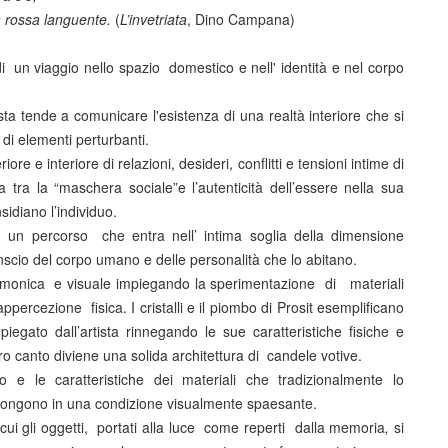
 rossa languente.
(
L’invetriata
, Dino Campana)
un viaggio nello spazio domestico e nell' identità e nel corpo
ta tende a comunicare l'esistenza di una realtà interiore che si
di elementi perturbanti.
iore e interiore di relazioni, desideri, conflitti e tensioni intime di
tra la “maschera sociale”e l’autenticità dell’essere nella sua
idiano l’individuo.
d un percorso che entra nell’ intima soglia della dimensione
scio del corpo umano e delle personalità che lo abitano.
nemonica e visuale impiegando la sperimentazione di materiali
percezione fisica. I cristalli e il piombo di Prosit esemplificano
egato dall’artista rinnegando le sue caratteristiche fisiche e
ltro canto diviene una solida architettura di candele votive.
o e le caratteristiche dei materiali che tradizionalmente lo
pongono in una condizione visualmente spaesante.
 cui gli oggetti, portati alla luce come reperti dalla memoria
,
si