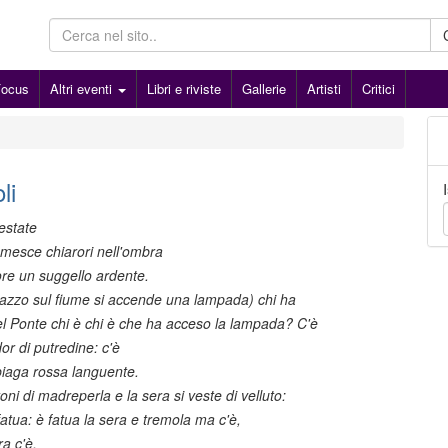
Focus
Altri eventi
Libri e riviste
Gallerie
Artisti
Critici
li
estate
a mesce chiarori nell'ombra
ore un suggello ardente.
razzo sul fiume si accende una lampada) chi ha
l Ponte chi è chi è che ha acceso la lampada? C'è
or di putredine: c'è
piaga rossa languente.
oni di madreperla e la sera si veste di velluto:
fatua: è fatua la sera e tremola ma c'è,
ra c'è,