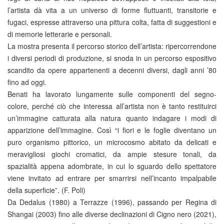
l’artista dà vita a un universo di forme fluttuanti, transitorie e
fugaci, espresse attraverso una pittura colta, fatta di suggestioni e
di memorie letterarie e personali.
La mostra presenta il percorso storico dell’artista: ripercorrendone
i diversi periodi di produzione, si snoda in un percorso espositivo
scandito da opere appartenenti a decenni diversi, dagli anni ’80
fino ad oggi.
Benati ha lavorato lungamente sulle componenti del segno-
colore, perché ciò che interessa all’artista non è tanto restituirci
un’immagine catturata alla natura quanto indagare i modi di
apparizione dell’immagine. Così “i fiori e le foglie diventano un
puro organismo pittorico, un microcosmo abitato da delicati e
meravigliosi giochi cromatici, da ampie stesure tonali, da
spazialità appena adombrate, in cui lo sguardo dello spettatore
viene invitato ad entrare per smarrirsi nell’incanto impalpabile
della superficie”. (F. Poli)
Da Dedalus (1980) a Terrazze (1996), passando per Regina di
Shangai (2003) fino alle diverse declinazioni di Cigno nero (2021),