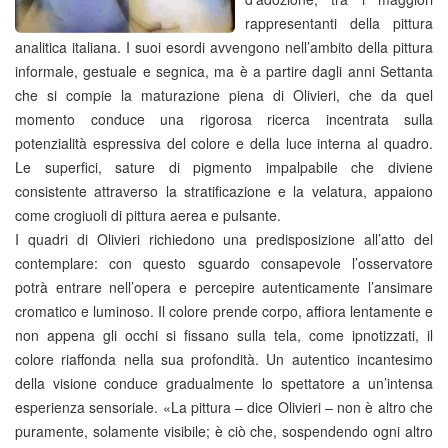
rappresentanti della pittura
analitica italiana. I suoi esordi avvengono nell’ambito della pittura
informale, gestuale e segnica, ma è a partire dagli anni Settanta
che si compie la maturazione piena di Olivieri, che da quel
momento conduce una rigorosa ricerca incentrata sulla
potenzialità espressiva del colore e della luce interna al quadro.
Le superfici, sature di pigmento impalpabile che diviene
consistente attraverso la stratificazione e la velatura, appaiono
come crogiuoli di pittura aerea e pulsante.
I quadri di Olivieri richiedono una predisposizione all’atto del
contemplare: con questo sguardo consapevole l’osservatore
potrà entrare nell’opera e percepire autenticamente l’ansimare
cromatico e luminoso. Il colore prende corpo, affiora lentamente e
non appena gli occhi si fissano sulla tela, come ipnotizzati, il
colore riaffonda nella sua profondità. Un autentico incantesimo
della visione conduce gradualmente lo spettatore a un’intensa
esperienza sensoriale. «La pittura – dice Olivieri – non è altro che
puramente, solamente visibile; è ciò che, sospendendo ogni altro